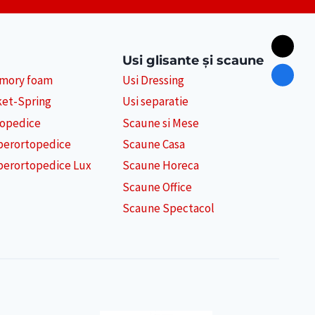
Usi glisante și scaune
emory foam
Usi Dressing
ket-Spring
Usi separatie
topedice
Scaune si Mese
perortopedice
Scaune Casa
perortopedice Lux
Scaune Horeca
Scaune Office
Scaune Spectacol