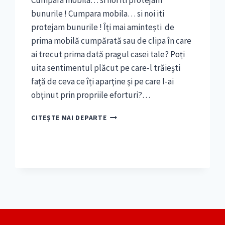
Cumpara mobila… si noi iti protejam
bunurile ! Cumpara mobila… si noi iti
protejam bunurile ! Îți mai amintești de
prima mobilă cumpărată sau de clipa în care
ai trecut prima dată pragul casei tale? Poți
uita sentimentul plăcut pe care-l trăiești
față de ceva ce îți aparţine şi pe care l-ai
obţinut prin propriile eforturi?…
CUMPARA
CITEȘTE MAI DEPARTE
MOBILA…
SI
NOI
ITI
PROTEJAM
BUNURILE