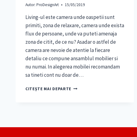
Autor:
ProDesignArt
15/05/2019
Living-ul este camera unde oaspetii sunt
primiti, zona de relaxare, camera unde exista
flux de persoane, unde va puteti amenaja
zona de citit, de ce nu? Asadar o astfel de
camera are nevoie de atentie la fiecare
detaliu ce compune ansamblul mobilier si
nu numai. In alegerea mobilei recomandam
sa tineti cont nu doar de…
MOBILA
CITEȘTE MAI DEPARTE
DE
LIVING
–
RECOMANDARI
PENTRU
ALEGERI
CARE