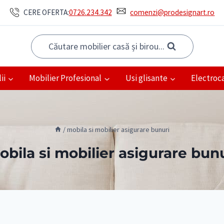
CERE OFERTA:
0726.234.342
comenzi@prodesignart.ro
Căutare mobilier casă și birou...
ii
Mobilier Profesional
Usi glisante
Electroc
/
mobila si mobilier asigurare bunuri
bila si mobilier asigurare bun