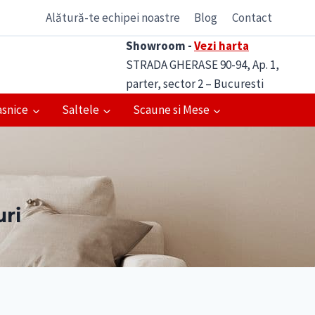
Alătură-te echipei noastre
Blog
Contact
Showroom -
Vezi harta
STRADA GHERASE 90-94, Ap. 1,
parter, sector 2 – Bucuresti
asnice
Saltele
Scaune si Mese
uri