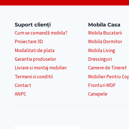
CORESPUND
CU
STILUL
CASEI
Suport clienți
Mobila Casa
Cum se comandă mobila?
Mobila Bucatarii
Proiectare 3D
Mobila Dormitor
Modalitati de plata
Mobila Living
Garantia produselor
Dressinguri
Livrare si montaj mobilier
Camere de Tineret
Termeni si conditii
Mobilier Pentru Cop
Contact
Fronturi MDF
ANPC
Canapele