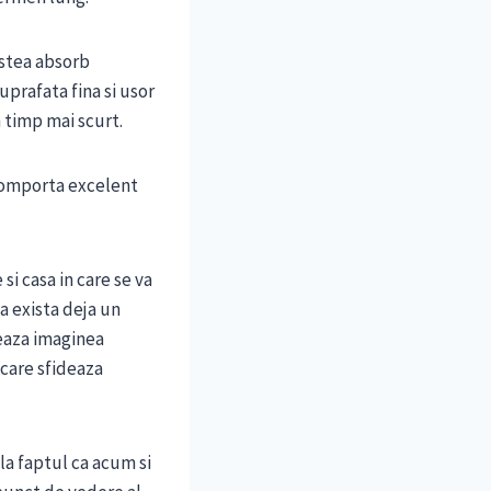
estea absorb
uprafata fina si usor
n timp mai scurt.
 comporta excelent
 si casa in care se va
a exista deja un
reaza imaginea
 care sfideaza
la faptul ca acum si