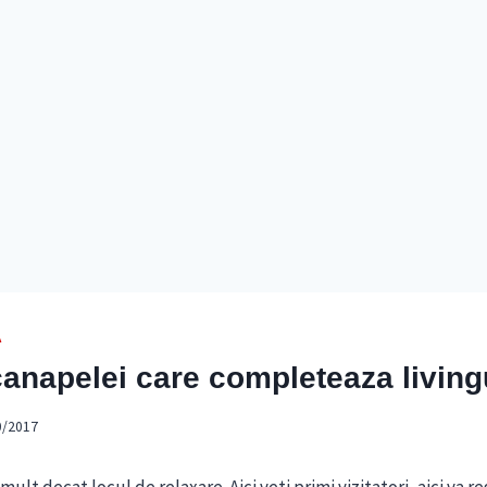
A
anapelei care completeaza living
0/2017