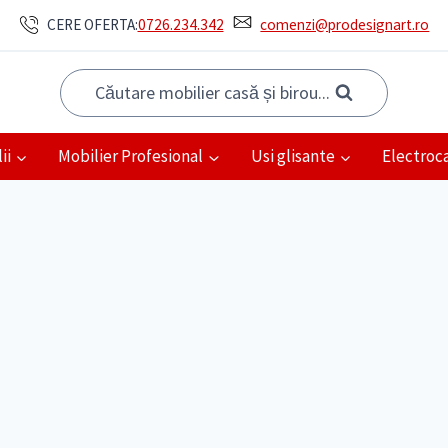
CERE OFERTA:
0726.234.342
comenzi@prodesignart.ro
Căutare mobilier casă și birou...
ii
Mobilier Profesional
Usi glisante
Electroc