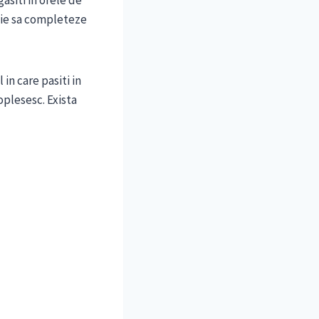
gasiti in orele de
buie sa completeze
in care pasiti in
oplesesc. Exista