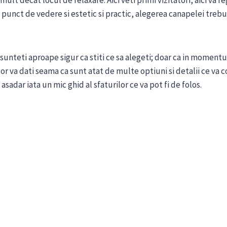
lt decat locul de relaxare. Aici veti primi vizitatori, aici va re
n punct de vedere si estetic si practic, alegerea canapelei tre
sunteti aproape sigur ca stiti ce sa alegeti; doar ca in momentul 
r va dati seama ca sunt atat de multe optiuni si detalii ce va c
sadar iata un mic ghid al sfaturilor ce va pot fi de folos.