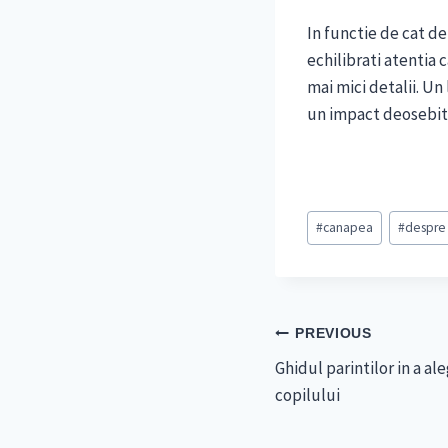
In functie de cat de
echilibrati atentia 
mai mici detalii. Un
un impact deosebit
Post
#
canapea
#
despre
Tags:
Navigare
PREVIOUS
Ghidul parintilor in a a
în
copilului
articole