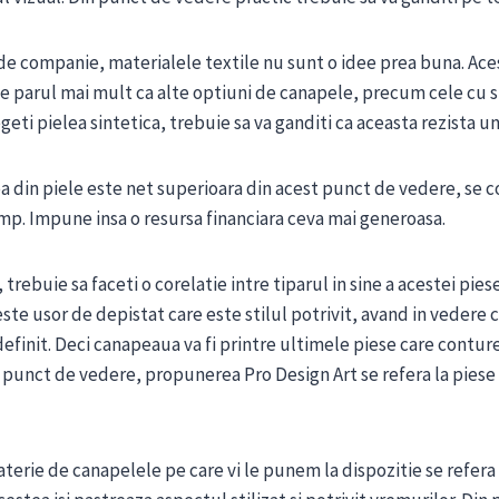
de companie, materialele textile nu sunt o idee prea buna. Ac
ne parul mai mult ca alte optiuni de canapele, precum cele cu s
geti pielea sintetica, trebuie sa va ganditi ca aceasta rezista u
a din piele este net superioara din acest punct de vedere, se
timp. Impune insa o resursa financiara ceva mai generoasa.
trebuie sa faceti o corelatie intre tiparul in sine a acestei piese
te usor de depistat care este stilul potrivit, avand in vedere c
 definit. Deci canapeaua va fi printre ultimele piese care contu
t punct de vedere, propunerea Pro Design Art se refera la piese
terie de canapelele pe care vi le punem la dispozitie se refera 