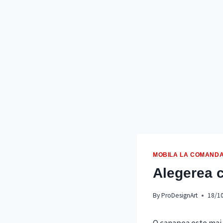
MOBILA LA COMAND
Alegerea c
By
ProDesignArt
18/1