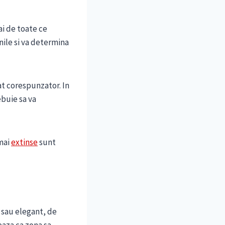
ai de toate ce
ile si va determina
at corespunzator. In
ebuie sa va
 mai
extinse
sunt
l sau elegant, de