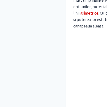
mult timp inainte ac
optiunilor, puteti 
linii
asimetrice
. Cul
si puterea lor estet
canapeaua aleasa.