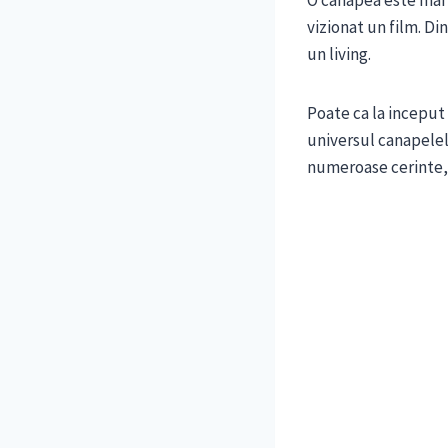
O canapea este mai mu
vizionat un film. Di
un living.
Poate ca la inceput 
universul canapelelo
numeroase cerinte, a