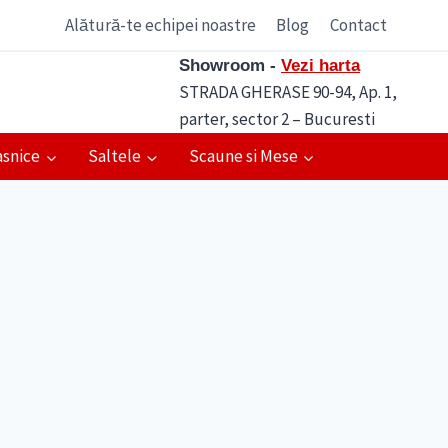
Alătură-te echipei noastre
Blog
Contact
Showroom -
Vezi harta
STRADA GHERASE 90-94, Ap. 1,
parter, sector 2 – Bucuresti
asnice
Saltele
Scaune si Mese