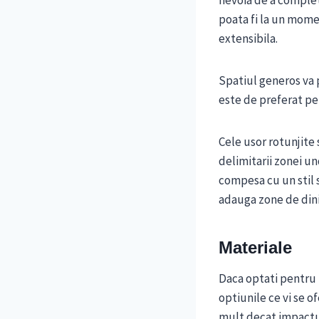
nevoia de a complet
poata fi la un momen
extensibila.
Spatiul generos va 
este de preferat p
Cele usor rotunjite 
delimitarii zonei un
compesa cu un stil so
adauga zone de dini
Materiale
Daca optati pentru 
optiunile ce vi se o
mult decat impactul