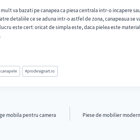
 mult va bazati pe canapea ca piesa centrala intr-o incapere sa
catre detaliile ce se aduna intr-o astfel de zona, canapeaua se v
 lucru este cert: oricat de simpla este, daca pielea este materia
.
 canapele
#
prodesignart.ro
lege mobila pentru camera
Piese de mobilier moderne