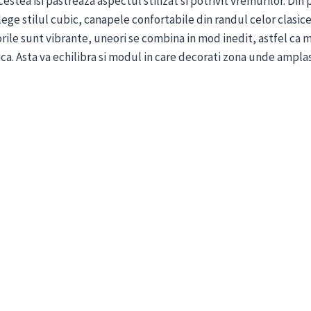
estea isi pastreaza aspectul stilizat si potrivit vremurilor. Din
alege stilul cubic, canapele confortabile din randul celor clasi
orile sunt vibrante, uneori se combina in mod inedit, astfel ca
ica. Asta va echilibra si modul in care decorati zona unde amplas