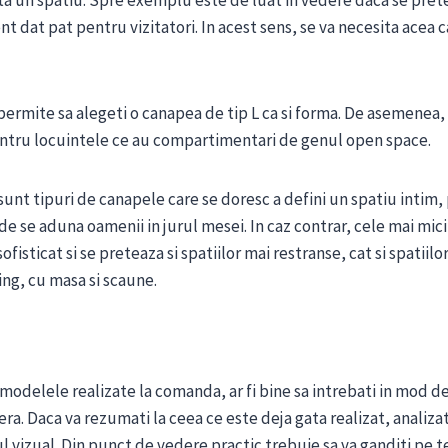
a un spatiu. Spre exemplu este de luat in vedere daca se pret
t dat pat pentru vizitatori. In acest sens, se va necesita acea 
permite sa alegeti o canapea de tip L ca si forma. De asemenea,
entru locuintele ce au compartimentari de genul open space.
sunt tipuri de canapele care se doresc a defini un spatiu intim, 
de se aduna oamenii in jurul mesei. In caz contrar, cele mai mic
fisticat si se preteaza si spatiilor mai restranse, cat si spatiilor
ng, cu masa si scaune.
modelele realizate la comanda, ar fi bine sa intrebati in mod d
fera. Daca va rezumati la ceea ce este deja gata realizat, anali
 vizual. Din punct de vedere practic trebuie sa va ganditi pe 