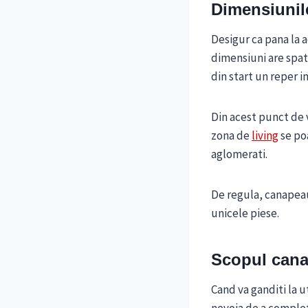
Dimensiunil
Desigur ca pana la a
dimensiuni are spat
din start un reper 
Din acest punct de v
zona de
living
se poa
aglomerati.
De regula, canapeau
unicele piese.
Scopul canap
Cand va ganditi la u