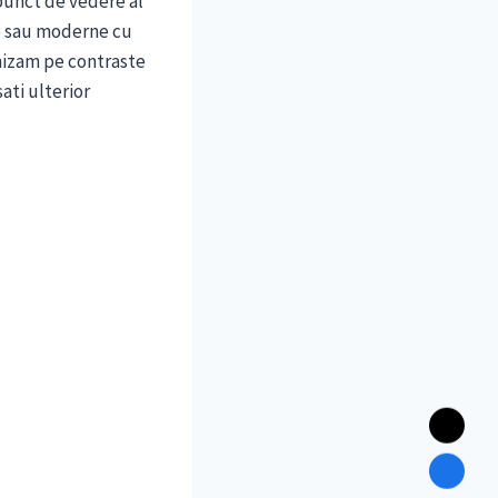
 punct de vedere al
ce sau moderne cu
 mizam pe contraste
ati ulterior