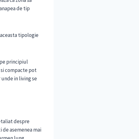
eaza ca zona sa
canapea de tip
 aceasta tipologie
pe principiul
i si compacte pot
 unde in living se
etaliat despre
zati de asemenea mai
termen lung.