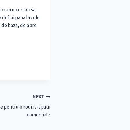
u cum incercati sa
a defini pana la cele
l de baza, deja are
NEXT
 pentru birouri si spatii
comerciale