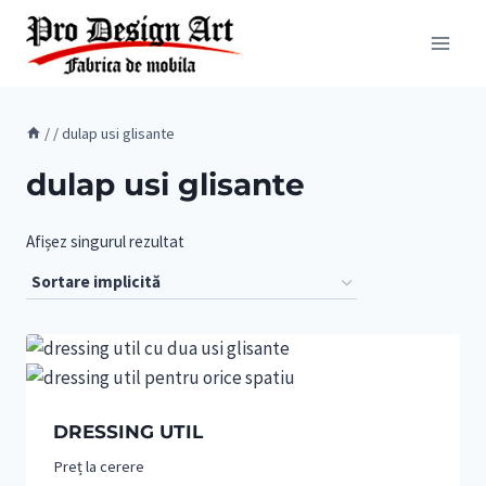
Skip
to
content
/
/
dulap usi glisante
dulap usi glisante
Afișez singurul rezultat
DRESSING UTIL
Preț la cerere