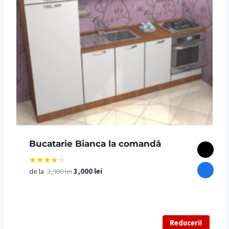
Bucatarie Bianca la comandă
Prețul
Prețul
de la
3,980
lei
3,000
lei
Evaluat
la
inițial
curent
4.00
din 5
a
este:
fost:
3,000 lei.
3,980 lei.
Reduceri!