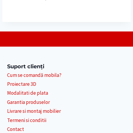
5.00
inițial
curent
din 5
a
este:
fost:
6,000 lei.
6,900 lei.
Suport clienți
Cum se comandă mobila?
Proiectare 3D
Modalitati de plata
Garantia produselor
Livrare si montaj mobilier
Termeni si conditii
Contact