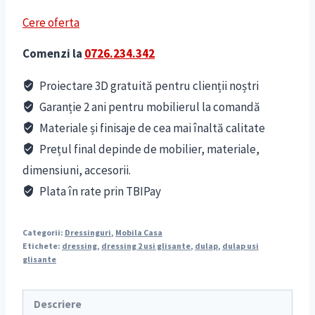
Cere oferta
Comenzi la
0726.234.342
Proiectare 3D gratuită pentru clienții noștri
Garanție 2 ani pentru mobilierul la comandă
Materiale și finisaje de cea mai înaltă calitate
Prețul final depinde de mobilier, materiale,
dimensiuni, accesorii.
Plata în rate prin TBIPay
Categorii:
Dressinguri
,
Mobila Casa
Etichete:
dressing
,
dressing 2 usi glisante
,
dulap
,
dulap usi
glisante
Descriere