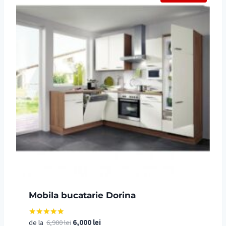
Mobila bucatarie Dorina
Prețul
Prețul
de la
6,900
lei
6,000
lei
Evaluat la