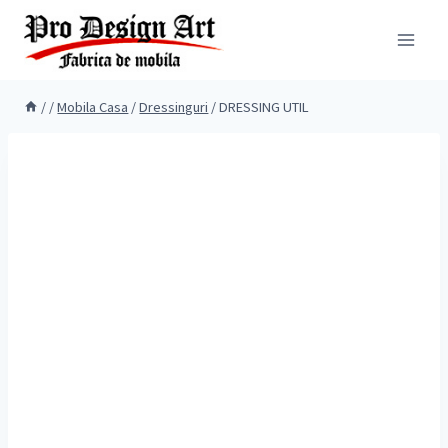
Skip
to
content
/
/
Mobila Casa
/
Dressinguri
/
DRESSING UTIL