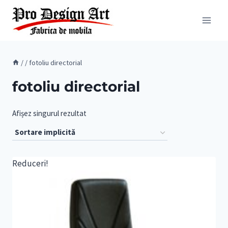
Skip
to
content
/
/
fotoliu directorial
fotoliu directorial
Afișez singurul rezultat
Reduceri!