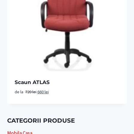
Scaun ATLAS
Prețul
Prețul
de la
720
lei
660
lei
inițial
curent
a
este:
fost:
660 lei.
720 lei.
CATEGORII PRODUSE
Mobila Casa