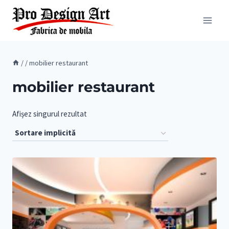
Skip
to
content
/
/
mobilier restaurant
mobilier restaurant
Afișez singurul rezultat