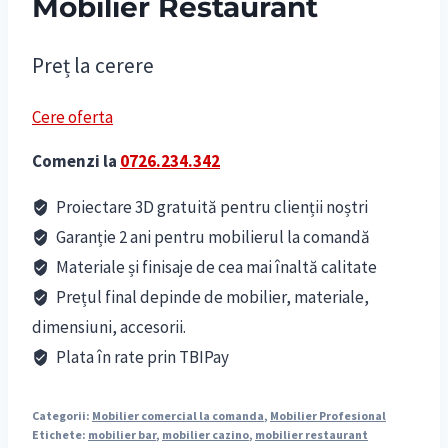
Mobilier Restaurant
Preț la cerere
Cere oferta
Comenzi la
0726.234.342
Proiectare 3D gratuită pentru clienții noștri
Garanție 2 ani pentru mobilierul la comandă
Materiale și finisaje de cea mai înaltă calitate
Prețul final depinde de mobilier, materiale,
dimensiuni, accesorii.
Plata în rate prin TBIPay
Categorii:
Mobilier comercial la comanda
,
Mobilier Profesional
Etichete:
mobilier bar
,
mobilier cazino
,
mobilier restaurant