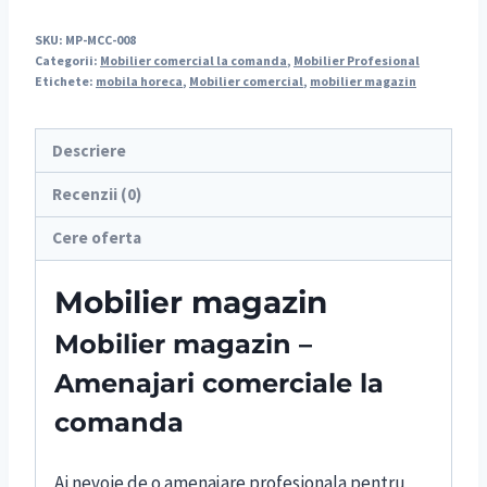
SKU:
MP-MCC-008
Categorii:
Mobilier comercial la comanda
,
Mobilier Profesional
Etichete:
mobila horeca
,
Mobilier comercial
,
mobilier magazin
Descriere
Recenzii (0)
Cere oferta
Mobilier magazin
Mobilier magazin –
Amenajari comerciale la
comanda
Ai nevoie de o amenajare profesionala pentru