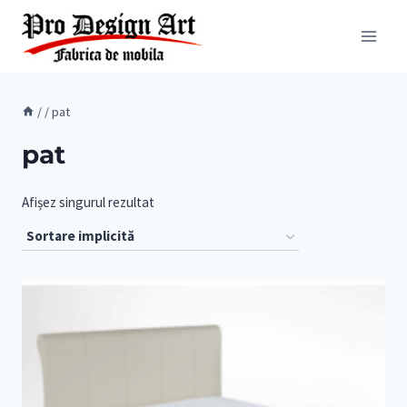
Skip
to
content
/
/
pat
pat
Afișez singurul rezultat