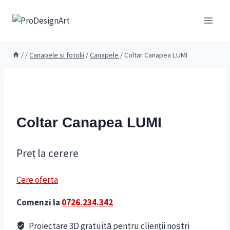
Skip
to
content
/
/
Canapele si fotolii
/
Canapele
/
Coltar Canapea LUMI
Coltar Canapea LUMI
Preț la cerere
Cere oferta
Comenzi la
0726.234.342
Proiectare 3D gratuită pentru clienții noștri