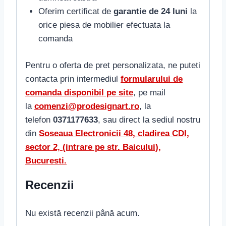
Oferim certificat de
garantie de 24 luni
la
orice piesa de mobilier efectuata la
comanda
Pentru o oferta de pret personalizata, ne puteti
contacta prin intermediul
formularului de
comanda disponibil pe site
, pe mail
la
comenzi@prodesignart.ro
, la
telefon
0371177633
, sau direct la sediul nostru
din
S
oseaua Electronicii 48, cladirea CDI,
sector 2, (intrare pe str. Baicului),
Bucuresti.
Recenzii
Nu există recenzii până acum.