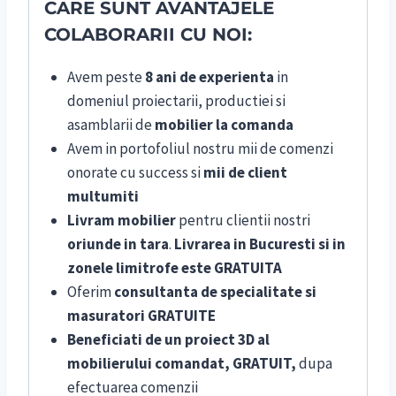
CARE SUNT AVANTAJELE
COLABORARII CU NOI:
Avem peste
8 ani de experienta
in
domeniul proiectarii, productiei si
asamblarii de
mobilier la comanda
Avem in portofoliul nostru mii de comenzi
onorate cu success si
mii de client
multumiti
Livram mobilier
pentru clientii nostri
oriunde in tara
.
Livrarea in Bucuresti si in
zonele limitrofe este GRATUITA
Oferim
consultanta de specialitate si
masuratori GRATUITE
Beneficiati de un proiect 3D al
mobilierului comandat, GRATUIT,
dupa
efectuarea comenzii