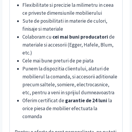
Flexibilitate si precizie la milimetru in ceea
ce priveste dimensiunile mobilierului
Sute de posibilitati in materie de culori,
finisaje si materiale
Colaboram cu
cei mai buni producatori
de
materiale si accesorii (Egger, Hafele, Blum,
etc.)
Cele mai bune preturi de pe piata
Punem la dispozitia clientului, alaturi de
mobilierul la comanda, si accesorii aditionale
precum saltele, somiere, electrocasnice,
etc, pentru a veni in sprijiul dumneavoastra
Oferim certificat de
garantie de 24 luni
la
orice piesa de mobilier efectuata la
comanda
Pentru o oferta de pret personalizata, ne puteti