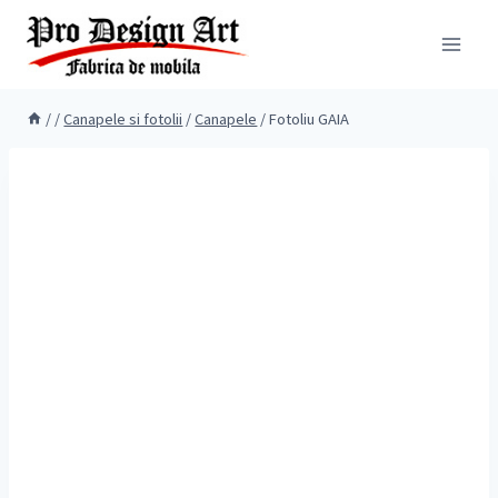
Skip
to
content
/
/
Canapele si fotolii
/
Canapele
/
Fotoliu GAIA