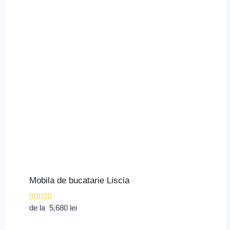
Mobila de bucatarie Liscia
Evaluat la
de la
5,680
lei
4.00
din 5