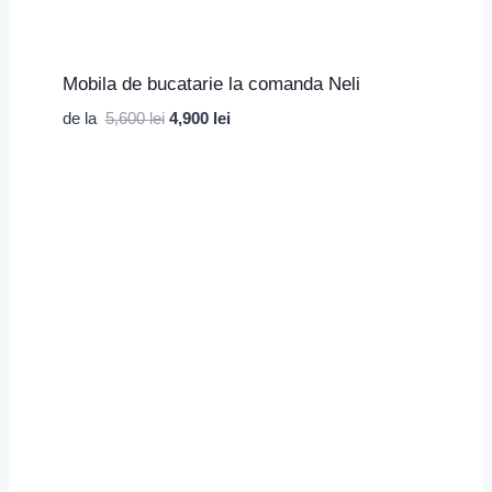
Mobila de bucatarie la comanda Neli
Prețul
Prețul
de la
5,600
lei
4,900
lei
inițial
curent
a
este:
fost:
4,900 lei.
5,600 lei.