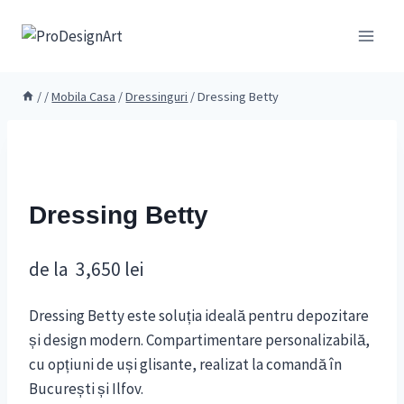
Skip
to
content
/
/
Mobila Casa
/
Dressinguri
/
Dressing Betty
Dressing Betty
de la
3,650
lei
Dressing Betty este soluția ideală pentru depozitare
și design modern. Compartimentare personalizabilă,
cu opțiuni de uși glisante, realizat la comandă în
București și Ilfov.