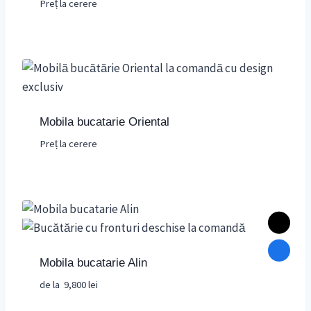
Preț la cerere
Evaluat la
4.00
din 5
Mobila bucatarie Oriental
Preț la cerere
Mobila bucatarie Alin
de la
9,800
lei