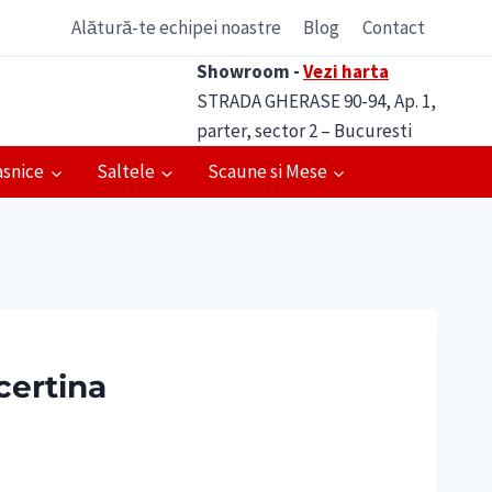
Alătură-te echipei noastre
Blog
Contact
Showroom -
Vezi harta
STRADA GHERASE 90-94, Ap. 1,
parter, sector 2 – Bucuresti
asnice
Saltele
Scaune si Mese
certina