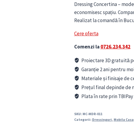
Dressing Concertina – modern
economisesc spațiu. Compart
Realizat la comandă în Bucur
Cere oferta
Comenzi la
0726.234.342
Proiectare 3D gratuită pe
Garanție 2 ani pentru mo
Materiale și finisaje de c
Prețul final depinde de m
Plata în rate prin TBIPay
SKU:
MC-MDR-011
Categorii:
Dressinguri
,
Mobila Casa