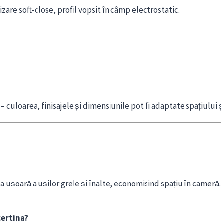
izare soft-close, profil vopsit în câmp electrostatic.
culoarea, finisajele și dimensiunile pot fi adaptate spațiului și
ușoară a ușilor grele și înalte, economisind spațiu în cameră.
certina?