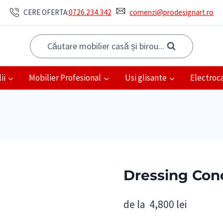
CERE OFERTA:
0726.234.342
comenzi@prodesignart.ro
Căutare mobilier casă și birou...
ii
Mobilier Profesional
Usi glisante
Electroc
Dressing Con
de la
4,800
lei