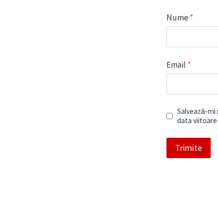
Nume
*
Email
*
Salvează-mi n
data viitoar