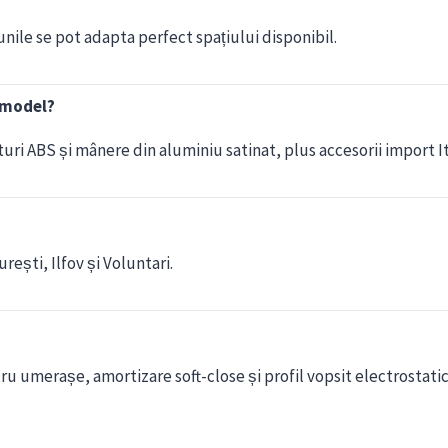
nile se pot adapta perfect spațiului disponibil.
i model?
uri ABS și mânere din aluminiu satinat, plus accesorii import It
ești, Ilfov și Voluntari.
ru umerașe, amortizare soft-close și profil vopsit electrostatic