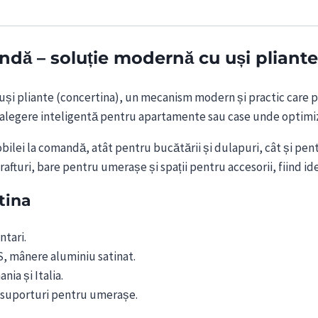
ă – soluție modernă cu uși pliante (
uși pliante (concertina), un mecanism modern și practic care p
 alegere inteligentă pentru apartamente sau case unde optimiza
mobilei la comandă, atât pentru bucătării și dulapuri, cât și p
turi, bare pentru umerașe și spații pentru accesorii, fiind id
tina
ntari.
, mânere aluminiu satinat.
ia și Italia.
i suporturi pentru umerașe.