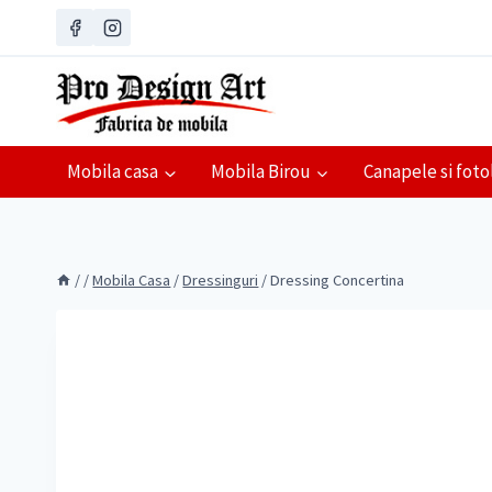
Skip
to
content
Mobila casa
Mobila Birou
Canapele si fotol
/
/
Mobila Casa
/
Dressinguri
/
Dressing Concertina