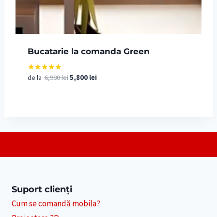
Bucatarie la comanda Green
Prețul
Prețul
de la
6,980
lei
5,800
lei
Evaluat la
5.00
inițial
curent
din 5
a
este:
fost:
5,800 lei.
6,980 lei.
Suport clienți
Cum se comandă mobila?