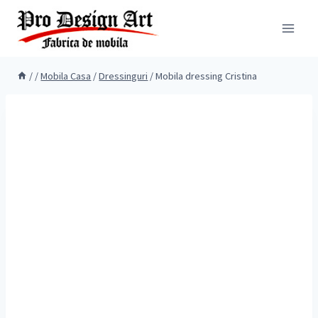
Skip
to
content
/
/
Mobila Casa
/
Dressinguri
/
Mobila dressing Cristina