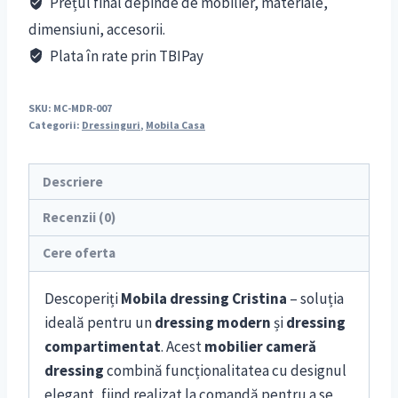
Prețul final depinde de mobilier, materiale,
dimensiuni, accesorii.
Plata în rate prin TBIPay
SKU:
MC-MDR-007
Categorii:
Dressinguri
,
Mobila Casa
Descriere
Recenzii (0)
Cere oferta
Descoperiți
Mobila dressing Cristina
– soluția
ideală pentru un
dressing modern
și
dressing
compartimentat
. Acest
mobilier cameră
dressing
combină funcționalitatea cu designul
elegant, fiind realizat la comandă pentru a se