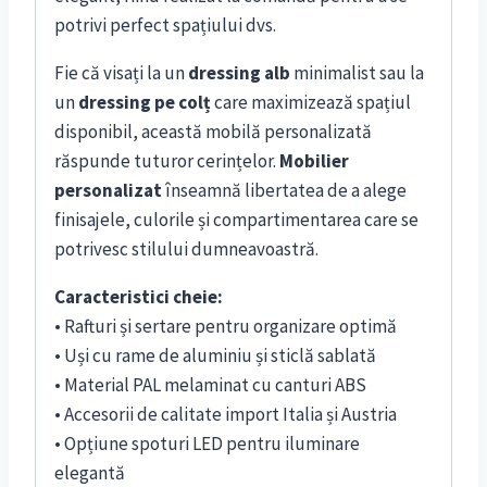
potrivi perfect spațiului dvs.
Fie că visați la un
dressing alb
minimalist sau la
un
dressing pe colț
care maximizează spațiul
disponibil, această mobilă personalizată
răspunde tuturor cerințelor.
Mobilier
personalizat
înseamnă libertatea de a alege
finisajele, culorile și compartimentarea care se
potrivesc stilului dumneavoastră.
Caracteristici cheie:
• Rafturi și sertare pentru organizare optimă
• Uși cu rame de aluminiu și sticlă sablată
• Material PAL melaminat cu canturi ABS
• Accesorii de calitate import Italia și Austria
• Opțiune spoturi LED pentru iluminare
elegantă