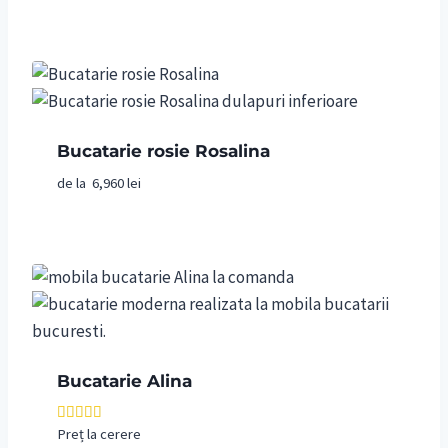
Bucatarie rosie Rosalina
de la
6,960
lei
Bucatarie Alina
Preț la cerere
Evaluat la
4.00