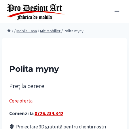
Skip
to
content
/
/
Mobila Casa
/
Mic Mobilier
/
Polita myny
Polita myny
Preț la cerere
Cere oferta
Comenzi la
0726.234.342
Proiectare 3D gratuită pentru clienții noștri