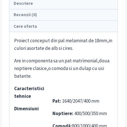
Descriere
Recenzii (0)
Cere oferta
Proiect conceput din pal melaminat de 18mm,in
culori asortate de alb si cires.
Are in componenta sa un pat matrimonial,doua
noptiere clasice,o comoda si un dulap cu usi
batante.
Caracteristici
tehnice
Pat:
1640/2047/400 mm
Dimensiuni
Noptiere:
400/500/350 mm
Comodă:
800/1000/400 mm