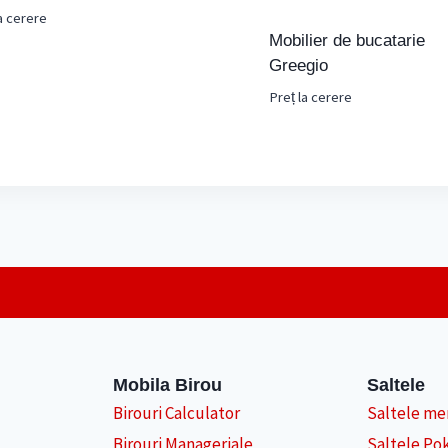
a cerere
Mobilier de bucatarie
Greegio
Preț la cerere
Mobila Birou
Saltele
Birouri Calculator
Saltele m
Birouri Manageriale
Saltele Po