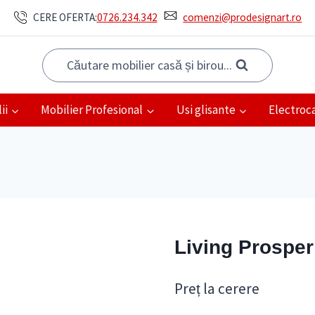
CERE OFERTA:
0726.234.342
comenzi@prodesignart.ro
Căutare mobilier casă și birou...
ii
Mobilier Profesional
Usi glisante
Electroc
Living Prosper
Preț la cerere