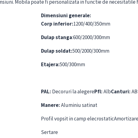
uni. Mobila poate fi personalizata in functie de necesitatile f
Dimensiuni generale:
Corp inferior:
1200/400/350mm
Dulap stanga
:600/2000/300mm
Dulap soldat:
500/2000/300mm
Etajera:
500/300mm
PAL:
Decoruri la alegere
Pfl:
Alb
Canturi:
AB
Manere:
Aluminiu satinat
Profil vopsit in camp elecrostaticAmortizare
Sertare