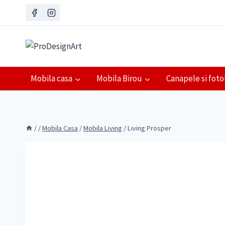
Skip
to
content
Mobila casa
Mobila Birou
Canapele si fotol
/
/
Mobila Casa
/
Mobila Living
/
Living Prosper