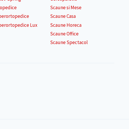
topedice
Scaune si Mese
perortopedice
Scaune Casa
perortopedice Lux
Scaune Horeca
Scaune Office
Scaune Spectacol