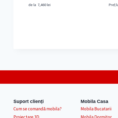
de la
7,460
lei
Preț l
Suport clienți
Mobila Casa
Cum se comandă mobila?
Mobila Bucatarii
Proiectare 3D
Mobila Dormitor