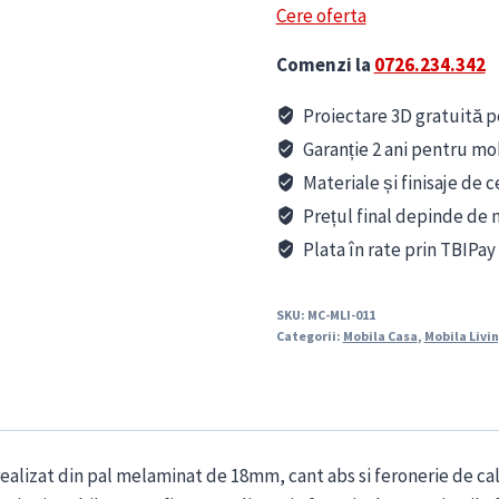
Cere oferta
Comenzi la
0726.234.342
Proiectare 3D gratuită pe
Garanție 2 ani pentru mo
Materiale și finisaje de c
Prețul final depinde de m
Plata în rate prin TBIPay
SKU:
MC-MLI-011
Categorii:
Mobila Casa
,
Mobila Livi
 realizat din pal melaminat de 18mm, cant abs si feronerie de cal