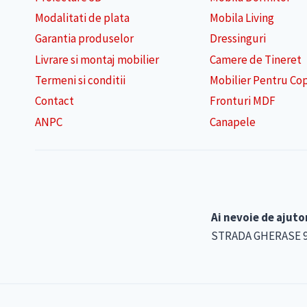
Modalitati de plata
Mobila Living
Garantia produselor
Dressinguri
Livrare si montaj mobilier
Camere de Tineret
Termeni si conditii
Mobilier Pentru Cop
Contact
Fronturi MDF
ANPC
Canapele
Ai nevoie de ajuto
STRADA GHERASE 90-9