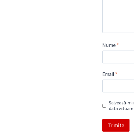
Nume
*
Email
*
Salvează-mi n
data viitoar