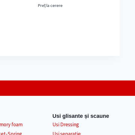
Preț la cerere
Usi glisante și scaune
emory foam
Usi Dressing
ket-Spring
Usi separatie