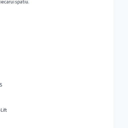
iecarui spatiu.
S
Lift