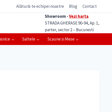
Alătură-te echipei noastre
Blog
Contact
Showroom -
Vezi harta
STRADA GHERASE 90-94, Ap. 1,
parter, sector 2 – Bucuresti
asnice
Saltele
Scaune si Mese