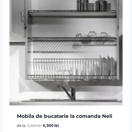
Mobila de bucatarie la comanda Neli
Prețul
Prețul
de la
5,600
lei
4,900
lei
inițial
curent