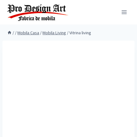
Skip
to
content
/
/
Mobila Casa
/
Mobila Living
/
Vitrina living