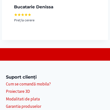
Bucatarie Denissa
Preț la cerere
Evaluat la
5.00
din 5
Suport clienți
Cum se comandă mobila?
Proiectare 3D
Modalitati de plata
Garantia produselor