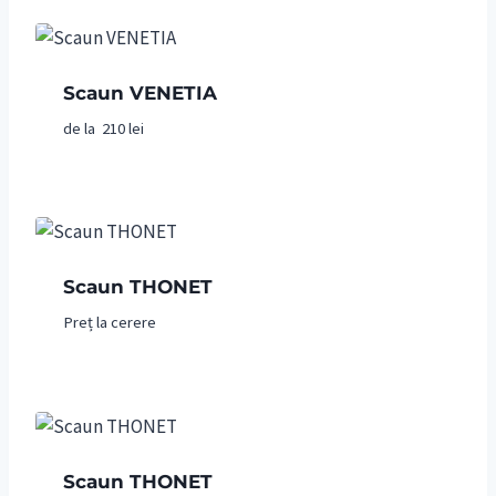
Scaun VENETIA
de la
210
lei
Scaun THONET
Preț la cerere
Scaun THONET