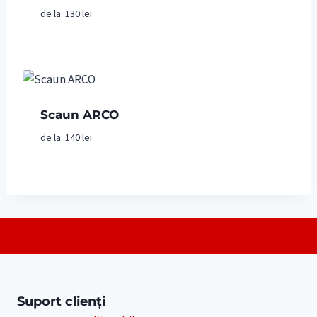
de la
130
lei
Scaun ARCO
de la
140
lei
Suport clienți