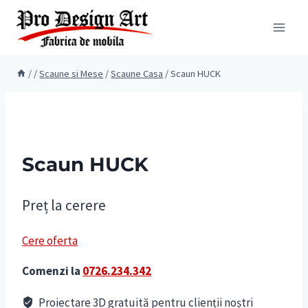
Skip
to
content
/
/
Scaune si Mese
/
Scaune Casa
/
Scaun HUCK
Scaun HUCK
Preț la cerere
Cere oferta
Comenzi la
0726.234.342
Proiectare 3D gratuită pentru clienții noștri