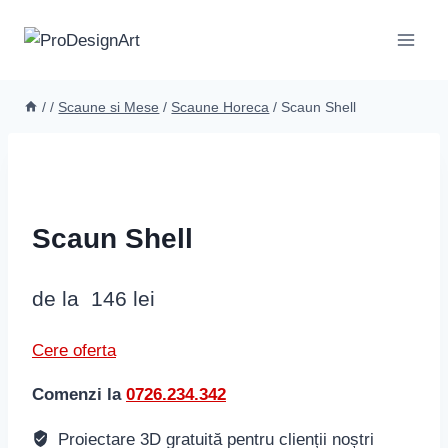
Skip
to
content
/
/
Scaune si Mese
/
Scaune Horeca
/
Scaun Shell
Scaun Shell
de la
146
lei
Cere oferta
Comenzi la
0726.234.342
Proiectare 3D gratuită pentru clienții noștri