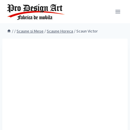
Skip
to
content
/
/
Scaune si Mese
/
Scaune Horeca
/
Scaun Victor