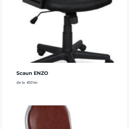
Scaun ENZO
de la
450
lei