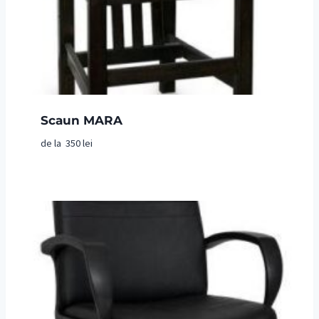
Scaun MARA
de la
350
lei