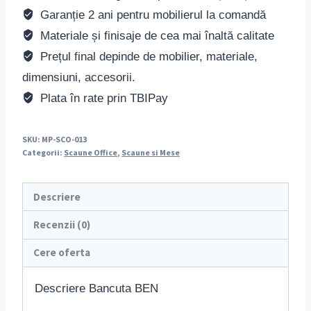
Garanție 2 ani pentru mobilierul la comandă
Materiale și finisaje de cea mai înaltă calitate
Prețul final depinde de mobilier, materiale,
dimensiuni, accesorii.
Plata în rate prin TBIPay
SKU:
MP-SCO-013
Categorii:
Scaune Office
,
Scaune si Mese
Descriere
Recenzii (0)
Cere oferta
Descriere Bancuta BEN