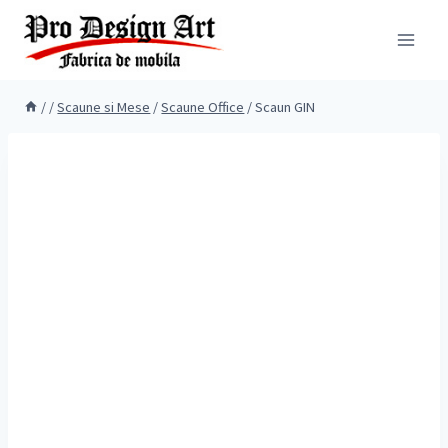
Skip
to
content
/
/
Scaune si Mese
/
Scaune Office
/
Scaun GIN