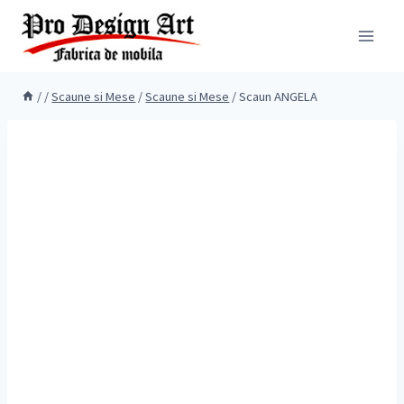
Skip
to
content
/
/
Scaune si Mese
/
Scaune si Mese
/
Scaun ANGELA