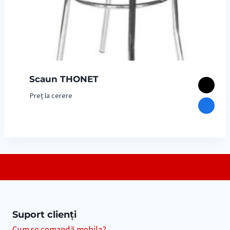
Scaun THONET
Preț la cerere
Suport clienți
Cum se comandă mobila?