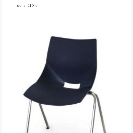
de la
210
lei