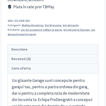
Plata în rate prin TBIPay
SKU:
UG-UDR-023
Categorii:
Mobila Dormitor
,
Usi Dressing
,
Usi glisante
Etichete:
usi de acoperire rafturi in garaj
,
Usi glisante Garage
,
usi
glisante pentru garaj
Descriere
Recenzii (0)
Cere oferta
Usi glisante Garage sunt concepute pentru
garajul tau, pentru a pastra ordinea din garaj,
dar si pentru a completa nota de modernitate
din locuinta ta. Echipa ProDesignArt a conceput