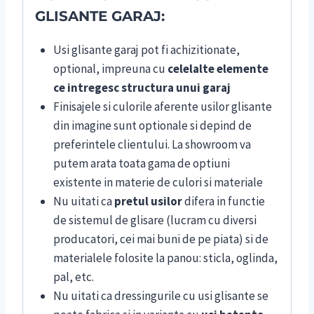
GLISANTE GARAJ:
Usi glisante garaj pot fi achizitionate,
optional, impreuna cu
celelalte elemente
ce intregesc structura unui garaj
Finisajele si culorile aferente usilor glisante
din imagine sunt optionale si depind de
preferintele clientului. La showroom va
putem arata toata gama de optiuni
existente in materie de culori si materiale
Nu uitati ca
pretul usilor
difera in functie
de sistemul de glisare (lucram cu diversi
producatori, cei mai buni de pe piata) si de
materialele folosite la panou: sticla, oglinda,
pal, etc.
Nu uitati
ca dressingurile cu usi glisante se