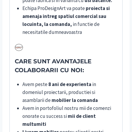
poate fabrica si in varianta cu
usi batante.
Echipa ProDesignArt va poate
proiecta si
amenaja intreg spatiul comercial sau
locuinta, la comanda,
in functie de
necesitatile dumneavoastra
CARE SUNT AVANTAJELE
COLABORARII CU NOI:
Avem peste
8 ani de experienta
in
domeniul proiectarii, productiei si
asamblarii de
mobilier la comanda
Avem in portofoliul nostru mii de comenzi
onorate cu success si
mii de client
multumiti
Livram mobilier
pentru clientii nostri