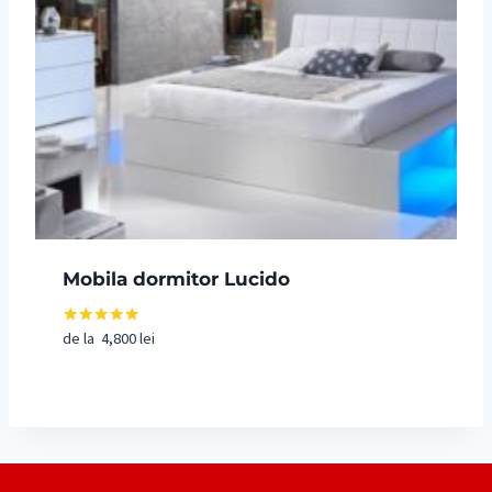
Mobila dormitor Lucido
de la
4,800
lei
Evaluat la
5.00
din 5