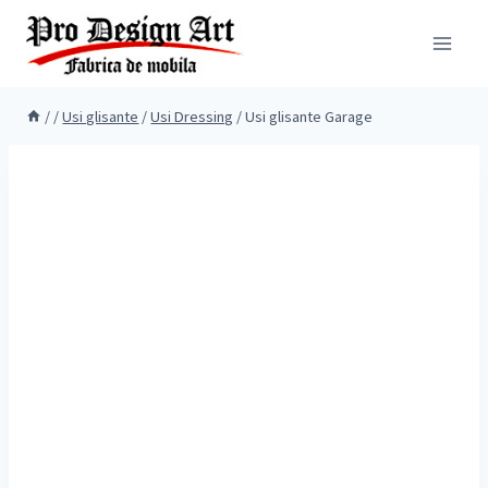
Skip
to
content
/
/
Usi glisante
/
Usi Dressing
/
Usi glisante Garage