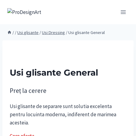
Skip
to
content
/
/
Usi glisante
/
Usi Dressing
/
Usi glisante General
Usi glisante General
Preț la cerere
Usi glisante de separare sunt solutia excelenta
pentru locuinta moderna, indiferent de marimea
acesteia.
Cere oferta