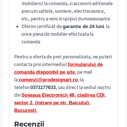
mobilierul la comanda, si accesorii aditionale
precum saltele, somiere, electrocasnice,
etc, pentru a veni in sprijiul dumneavoastra
Oferim certificat de
la
garantie de 24 luni
orice piesa de mobilier efectuata la
comanda
Pentru o oferta de pret personalizata, ne puteti
contacta prin intermediul
formularului de
, pe mail
comanda disponibil pe site
la
, la
comenzi@prodesignart.ro
telefon
, sau direct la sediul nostru
0371177633
din
S
oseaua Electronicii 48, cladirea CDI,
sector 2, (intrare pe str. Baicului),
Bucuresti.
Recenzii