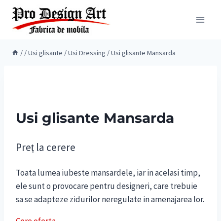
Skip
to
content
/
/
Usi glisante
/
Usi Dressing
/
Usi glisante Mansarda
Usi glisante Mansarda
Preț la cerere
Toata lumea iubeste mansardele, iar in acelasi timp,
ele sunt o provocare pentru designeri, care trebuie
sa se adapteze zidurilor neregulate in amenajarea lor.
Cere oferta