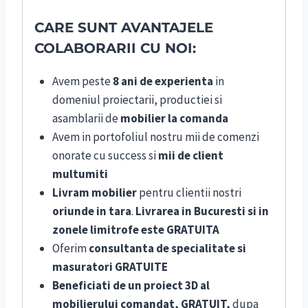
CARE SUNT AVANTAJELE
COLABORARII CU NOI:
Avem peste
8 ani de experienta
in
domeniul proiectarii, productiei si
asamblarii de
mobilier la comanda
Avem in portofoliul nostru mii de comenzi
onorate cu success si
mii de client
multumiti
Livram mobilier
pentru clientii nostri
oriunde in tara
.
Livrarea in Bucuresti si in
zonele limitrofe este GRATUITA
Oferim
consultanta de specialitate si
masuratori GRATUITE
Beneficiati de un proiect 3D al
mobilierului comandat, GRATUIT,
dupa