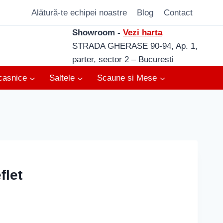
Alătură-te echipei noastre
Blog
Contact
Showroom -
Vezi harta
STRADA GHERASE 90-94, Ap. 1,
parter, sector 2 – Bucuresti
casnice
Saltele
Scaune si Mese
flet