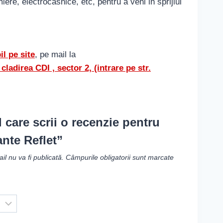
ere, electrocasnice, etc, pentru a veni in sprijiul
l pe site
, pe mail la
cladirea CDI , sector 2, (intrare pe str.
l care scrii o recenzie pentru
ante Reflet”
l nu va fi publicată.
Câmpurile obligatorii sunt marcate