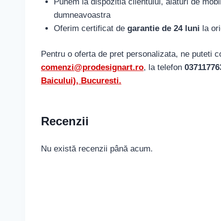
Punem la dispozitia clientului, alaturi de mobi
dumneavoastra
Oferim certificat de
garantie de 24 luni
la or
Pentru o oferta de pret personalizata, ne puteti 
comenzi@prodesignart.ro
, la telefon
03711776
Baicului), Bucuresti.
Recenzii
Nu există recenzii până acum.