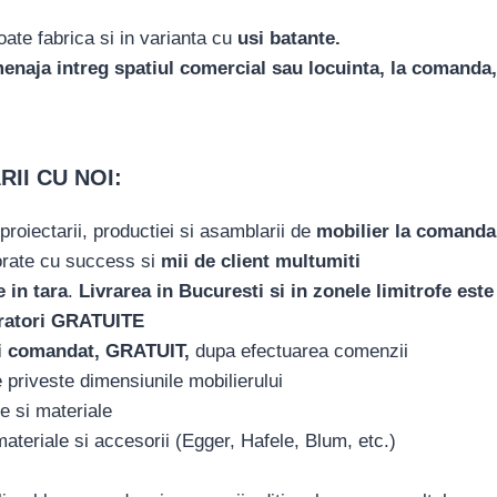
oate fabrica si in varianta cu
usi batante.
menaja intreg spatiul comercial sau locuinta, la comanda,
II CU NOI:
roiectarii, productiei si asamblarii de
mobilier la comanda
orate cu success si
mii de client multumiti
 in tara
.
Livrarea in Bucuresti si in zonele limitrofe es
uratori GRATUITE
lui comandat, GRATUIT,
dupa efectuarea comenzii
e priveste dimensiunile mobilierului
je si materiale
ateriale si accesorii (Egger, Hafele, Blum, etc.)