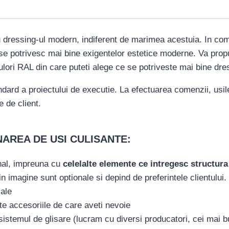
u dressing-ul modern, indiferent de marimea acestuia. In comp
si se potrivesc mai bine exigentelor estetice moderne. Va pro
ulori RAL din care puteti alege ce se potriveste mai bine dr
ndard a proiectului de executie. La efectuarea comenzii, usil
e de client.
NAREA DE USI CULISANTE:
onal, impreuna cu
celelalte elemente ce intregesc structur
e din imagine sunt optionale si depind de preferintele clientu
iale
te accesoriile de care aveti nevoie
sistemul de glisare (lucram cu diversi producatori, cei mai bu