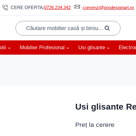
CERE OFERTA:
0726.234.342
comenzi@prodesignart.ro
Căutare mobilier casă și birou...
lii
Mobilier Profesional
Usi glisante
Electro
Usi glisante Re
Preț la cerere