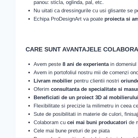
panou: sticla, oglinda, pal, etc.
Nu uitati
ca dressingurile cu usi glisante se p
Echipa ProDesignArt va poate
proiecta si a
CARE SUNT AVANTAJELE COLABORAR
Avem peste
8 ani de experienta
in domeniul p
Avem in portofoliul nostru mii de comenzi on
Livram mobilier
pentru clientii nostri
oriunde
Oferim
consultanta de specialitate si mas
Beneficiati de un proiect 3D al mobilieru
Flexibilitate si precizie la milimetru in ceea c
Sute de posibilitati in materie de culori, finisa
Colaboram cu
cei mai buni producatori
de m
Cele mai bune preturi de pe piata