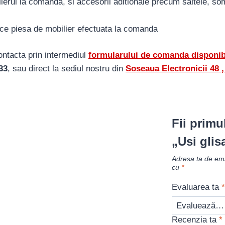
lierul la comanda, si accesorii aditionale precum saltele, somi
ice piesa de mobilier efectuata la comanda
contacta prin intermediul
formularului de comanda disponibi
33
, sau direct la sediul nostru din
S
oseaua Electronicii 48 , 
Fii primu
„Usi glis
Adresa ta de emai
cu
*
Evaluarea ta
*
Recenzia ta
*