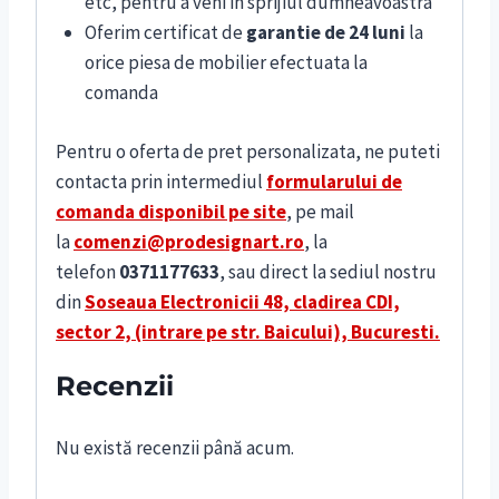
etc, pentru a veni in sprijiul dumneavoastra
Oferim certificat de
garantie de 24 luni
la
orice piesa de mobilier efectuata la
comanda
Pentru o oferta de pret personalizata, ne puteti
contacta prin intermediul
formularului de
comanda disponibil pe site
, pe mail
la
comenzi@prodesignart.ro
, la
telefon
0371177633
, sau direct la sediul nostru
din
S
oseaua Electronicii 48, cladirea CDI,
sector 2, (intrare pe str. Baicului), Bucuresti.
Recenzii
Nu există recenzii până acum.