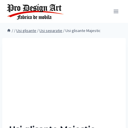
Skip
to
content
/
/
Usi glisante
/
Usi separatie
/
Usi glisante Majestic