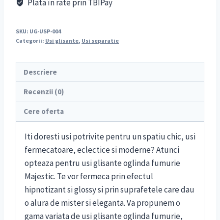
Plata în rate prin TBIPay
SKU:
UG-USP-004
Categorii:
Usi glisante
,
Usi separatie
Descriere
Recenzii (0)
Cere oferta
Iti doresti usi potrivite pentru un spatiu chic, usi
fermecatoare, eclectice si moderne? Atunci
opteaza pentru usi glisante oglinda fumurie
Majestic. Te vor fermeca prin efectul
hipnotizant si glossy si prin suprafetele care dau
o alura de mister si eleganta. Va propunem o
gama variata de usi glisante oglinda fumurie,