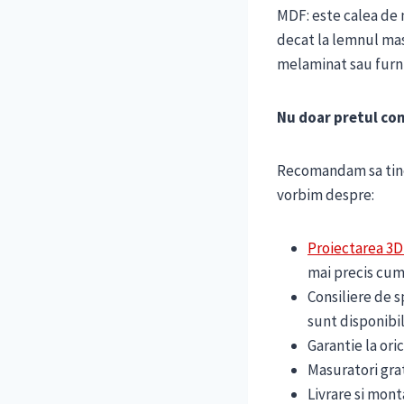
MDF: este calea de m
decat la lemnul masi
melaminat sau furni
Nu doar pretul con
Recomandam sa tinet
vorbim despre:
Proiectarea 3D
mai precis cum 
Consiliere de s
sunt disponibil
Garantie la ori
Masuratori gra
Livrare si mont