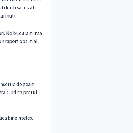
d doriti sa mizati
mai mult.
ori. Ne bucuram insa
un raport optim al
insertie de geam
a si ridica pretul
ica bineinteles.