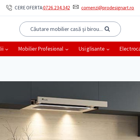
CERE OFERTA:
0726.234.342
comenzi@prodesignart.ro
Căutare mobilier casă și birou...
ii
Mobilier Profesional
Usi glisante
Electroc