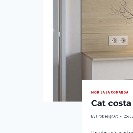
MOBILA LA COMANDA
Cat costa
By
ProDesignArt
25/0
Una din cele mai fr