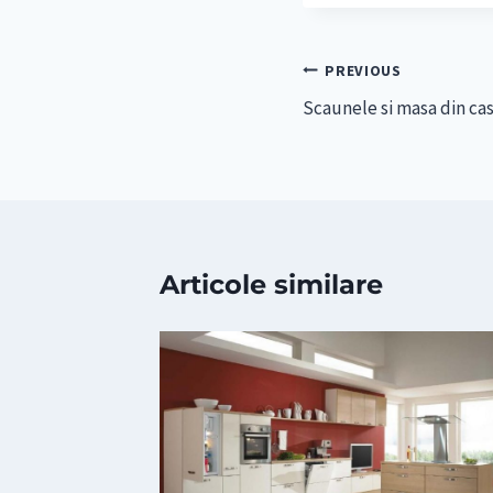
Navigare
PREVIOUS
Scaunele si masa din ca
în
articole
Articole similare