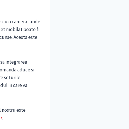
e cu o camera, unde
et mobilat poate fi
ascunse. Acesta este
isa integrarea
 comanda aduce si
re seturile
odul in care va
l nostru este
o/
.