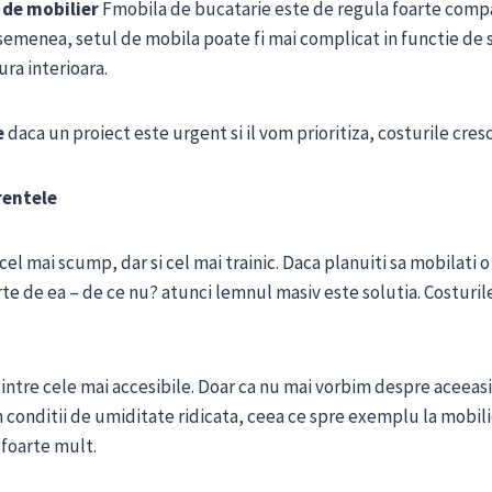
p de mobilier
Fmobila de bucatarie este de regula foarte comp
emenea, setul de mobila poate fi mai complicat in functie de s
ra interioara.
e
daca un proiect este urgent si il vom prioritiza, costurile cresc
rentele
el mai scump, dar si cel mai trainic. Daca planuiti sa mobilati o
rte de ea – de ce nu? atunci lemnul masiv este solutia. Costuril
intre cele mai accesibile. Doar ca nu mai vorbim despre aceeasi
in conditii de umiditate ridicata, ceea ce spre exemplu la mobili
foarte mult.