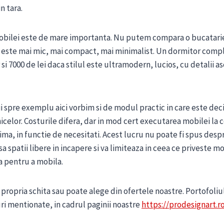
in tara.
 mobilei este de mare importanta. Nu putem compara o bucatari
este mai mic, mai compact, mai minimalist. Un dormitor compl
r si 7000 de lei daca stilul este ultramodern, lucios, cu detalii 
i spre exemplu aici vorbim si de modul practic in care este dec
icelor. Costurile difera, dar in mod cert executarea mobilei la
tima, in functie de necesitati. Acest lucru nu poate fi spus desp
sa spatii libere in incapere si va limiteaza in ceea ce priveste m
a pentru a mobila.
 propria schita sau poate alege din ofertele noastre. Portofoliu
uri mentionate, in cadrul paginii noastre
https://prodesignart.r