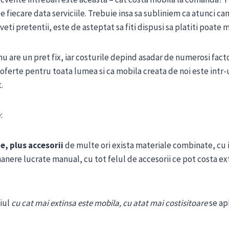
 fiecare data serviciile. Trebuie insa sa subliniem ca atunci can
aveti pretentii, este de asteptat sa fiti dispusi sa platiti poate 
u are un pret fix, iar costurile depind asadar de numerosi fact
ferte pentru toata lumea si ca mobila creata de noi este intr-
.
:
je, plus accesorii
de multe ori exista materiale combinate, cu 
nere lucrate manual, cu tot felul de accesorii ce pot costa extr
iul
cu cat mai extinsa este mobila, cu atat mai costisitoare
se apl