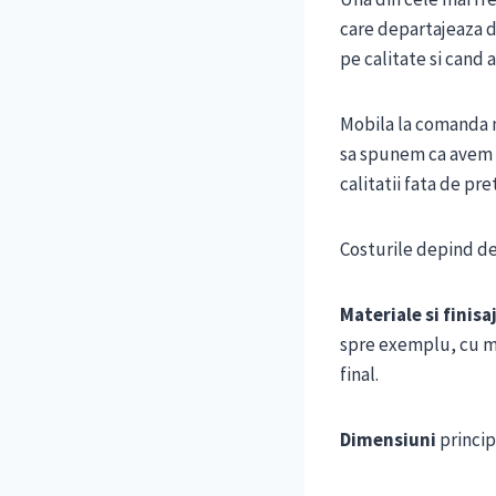
care departajeaza de
pe calitate si cand 
Mobila la comanda n
sa spunem ca avem o
calitatii fata de pret
Costurile depind de
Materiale si finisa
spre exemplu, cu ma
final.
Dimensiuni
princip