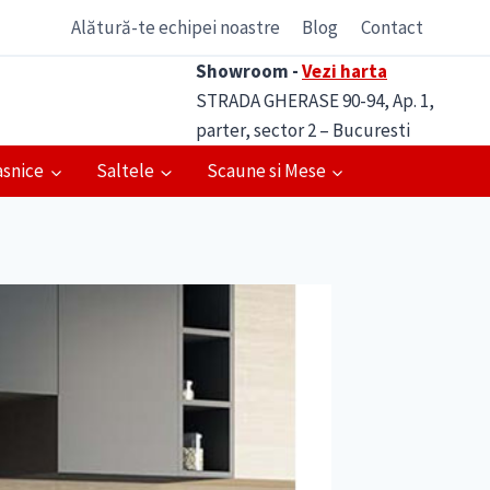
Alătură-te echipei noastre
Blog
Contact
Showroom -
Vezi harta
STRADA GHERASE 90-94, Ap. 1,
parter, sector 2 – Bucuresti
asnice
Saltele
Scaune si Mese