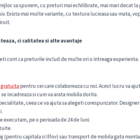
ijloc sa spunem, cu preturi mai echilibrate, mai mari decat la p
v. Exista mai multe variante, cu textura lucioasa sau mata, vops
ruit.
teaza, ci calitatea si alte avantaje
i cont ca preturile includ de multe ori o intreaga experienta. 
 gratuita
pentru cei care colaboreaza cu noi. Acest lucru va ajuta
se incadreaza si cum va arata mobila dorita.
pecialitate, ceea ce va ajuta sa alegeti corespunzator. Designer
i.
ce executam, pe o perioada de 24 de luni.
tuite.
aj (pentru capitala si Ilfov) sau transport de mobila gata monta