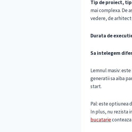
Tip de proiect, ti
mai complexa. De as
vedere, de arhitectu
Durata de executi
Sa intelegem dife
Lemnul masiv: este c
generatii sa aiba pa
start.
Pal: este optiunea d
In plus, nu rezista 
bucatarie
conteaza 