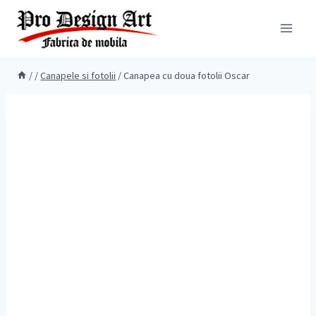
Skip
to
content
/
/
Canapele si fotolii
/
Canapea cu doua fotolii Oscar