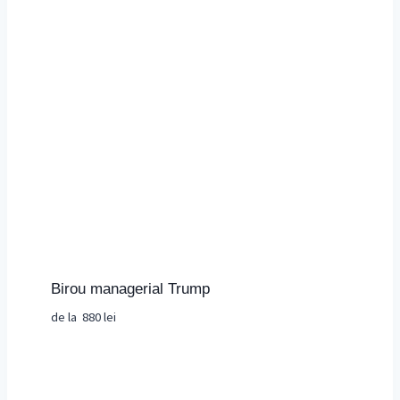
Birou managerial Trump
de la
880
lei