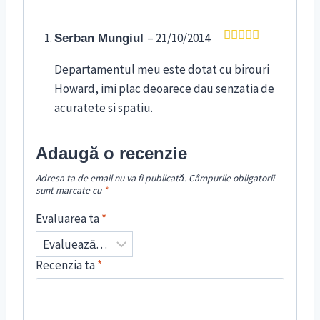
–
21/10/2014
Serban Mungiul
Evaluat la
5
din 5
Departamentul meu este dotat cu birouri
Howard, imi plac deoarece dau senzatia de
acuratete si spatiu.
Adaugă o recenzie
Adresa ta de email nu va fi publicată.
Câmpurile obligatorii
sunt marcate cu
*
Evaluarea ta
*
Recenzia ta
*