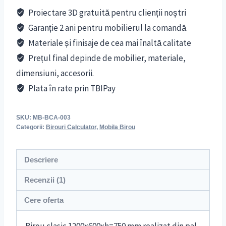
380 lei.
Proiectare 3D gratuită pentru clienții noștri
Garanție 2 ani pentru mobilierul la comandă
Materiale și finisaje de cea mai înaltă calitate
Prețul final depinde de mobilier, materiale,
dimensiuni, accesorii.
Plata în rate prin TBIPay
SKU:
MB-BCA-003
Categorii:
Birouri Calculator
,
Mobila Birou
Descriere
Recenzii (1)
Cere oferta