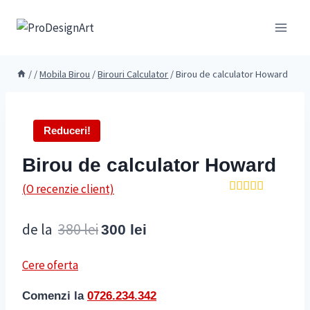
Skip
to
content
/
/
Mobila Birou
/
Birouri Calculator
/
Birou de calculator Howard
Reduceri!
Birou de calculator Howard
(O recenzie client)
Evaluat la
5.00
din 5
Prețul
Prețul
de la
380
lei
pe baza
300
lei
unei
inițial
curent
singure
evaluări
Cere oferta
a
este:
Comenzi la
0726.234.342
fost:
300 lei.