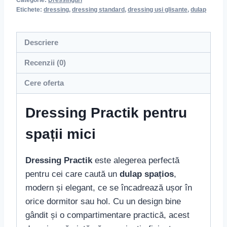
Etichete:
dressing
,
dressing standard
,
dressing usi glisante
,
dulap
Descriere
Recenzii (0)
Cere oferta
Dressing Practik pentru
spații mici
Dressing Practik
este alegerea perfectă
pentru cei care caută un
dulap spațios
,
modern și elegant, ce se încadrează ușor în
orice dormitor sau hol. Cu un design bine
gândit și o compartimentare practică, acest