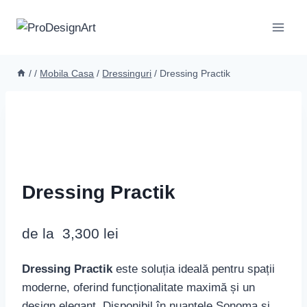
Skip
to
content
/
/
Mobila Casa
/
Dressinguri
/
Dressing Practik
Dressing Practik
de la
3,300
lei
Dressing Practik
este soluția ideală pentru spații
moderne, oferind funcționalitate maximă și un
design elegant. Disponibil în nuanțele Sonoma și