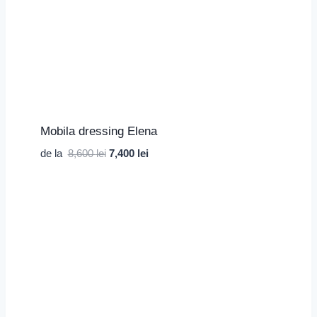
Mobila dressing Elena
Prețul
Prețul
de la
8,600
lei
7,400
lei
inițial
curent
a
este:
fost:
7,400 lei.
8,600 lei.