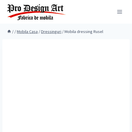
Skip
to
content
/
/
Mobila Casa
/
Dressinguri
/
Mobila dressing Rusel