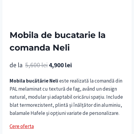
Mobila de bucatarie la
comanda Neli
Prețul
Prețul
de la
5,600
lei
4,900
lei
inițial
curent
Mobila bucătărie Neli
este realizată la comandă din
a
este:
PAL melaminat cu textură de fag, având un design
fost:
4,900 lei.
natural, modular și adaptabil oricărui spațiu. Include
5,600 lei.
blat termorezistent, plintă și înălțător din aluminiu,
balamale Hafele și opțiuni variate de personalizare.
Cere oferta