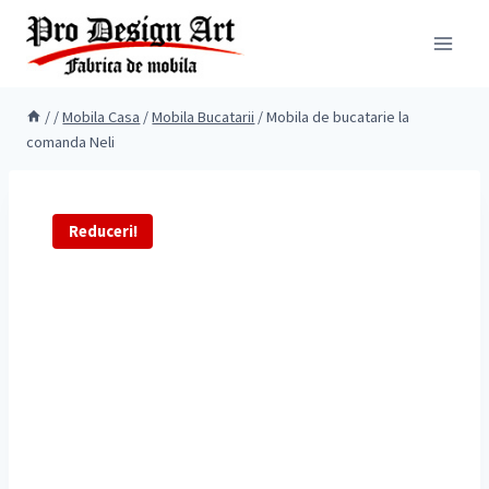
Skip
to
content
/
/
Mobila Casa
/
Mobila Bucatarii
/
Mobila de bucatarie la
comanda Neli
Reduceri!