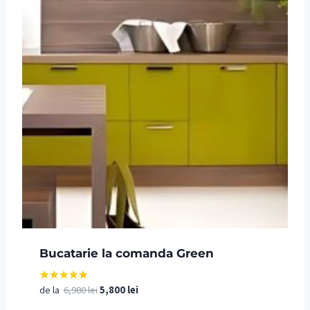
Bucatarie la comanda Green
Prețul
Prețul
de la
6,980
lei
5,800
lei
Evaluat la
5.00
inițial
curent
din 5