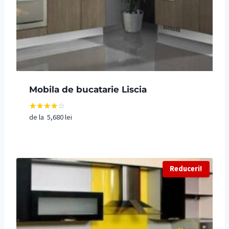
Mobila de bucatarie Liscia
de la
5,680
lei
Evaluat
la
4.00
din 5
Reduceri!