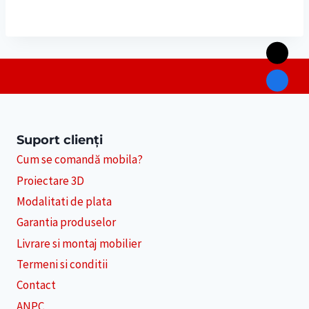
a
este:
fost:
5,800 lei.
6,980 lei.
Suport clienți
Cum se comandă mobila?
Proiectare 3D
Modalitati de plata
Garantia produselor
Livrare si montaj mobilier
Termeni si conditii
Contact
ANPC