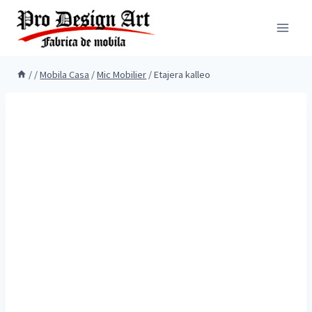
Skip
to
content
/
/
Mobila Casa
/
Mic Mobilier
/
Etajera kalleo