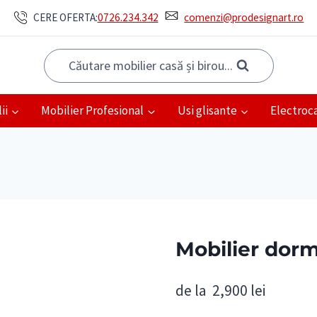
CERE OFERTA:
0726.234.342
comenzi@prodesignart.ro
Căutare mobilier casă și birou...
ii
Mobilier Profesional
Usi glisante
Electroc
Mobilier dor
de la
2,900
lei