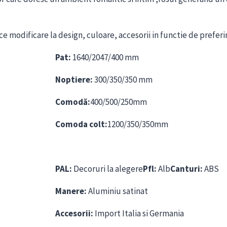
 modificare la design, culoare, accesorii in functie de prefer
Pat:
1640/2047/400 mm
Noptiere:
300/350/350 mm
Comodă:
400/500/250mm
Comoda colt:
1200/350/350mm
PAL:
Decoruri la alegere
Pfl:
Alb
Canturi:
ABS
Manere:
Aluminiu satinat
Accesorii:
Import Italia si Germania