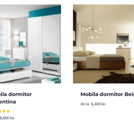
ila dormitor
Mobila dormitor Be
entina
de la
6,400
lei
8,800
lei
t la