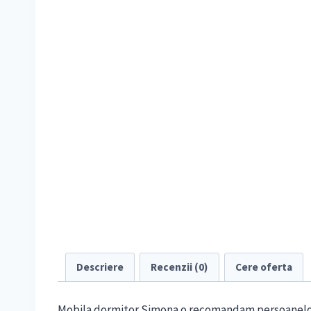
Descriere
Recenzii (0)
Cere oferta
Mobila dormitor Simona o recomandam persoanelor c