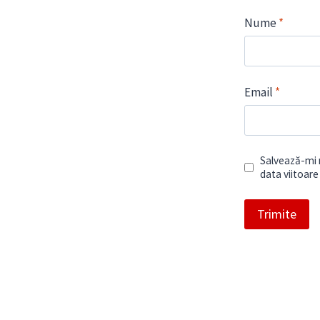
Nume
*
Email
*
Salvează-mi n
data viitoar