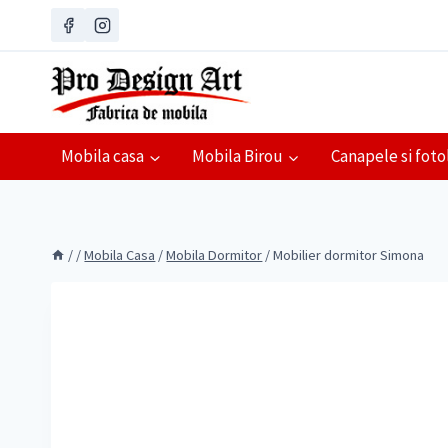
Skip
to
content
Mobila casa
Mobila Birou
Canapele si fotol
/
/
Mobila Casa
/
Mobila Dormitor
/
Mobilier dormitor Simona