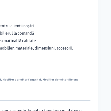
ntru clienții noștri
bilierul la comandă
ea mai înaltă calitate
obilier, materiale, dimensiuni, accesorii.
i
,
Mobilier dormitor feng shui
,
Mobilier dormitor Simona
mp magnetic benefic stimularii circulatiei si