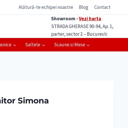
Alătură-te echipei noastre
Blog
Contact
Showroom -
Vezi harta
STRADA GHERASE 90-94, Ap. 1,
parter, sector 2 – Bucuresti
asnice
Saltele
Scaune si Mese
mitor Simona