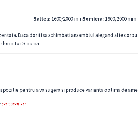
Saltea:
1600/2000 mm
Somiera:
1600/2000 mm
zentata. Daca doriti sa schimbati ansamblul alegand alte corpur
 dormitor Simona .
ispozitie pentru a va sugera si produce varianta optima de amen
:
cressent.ro