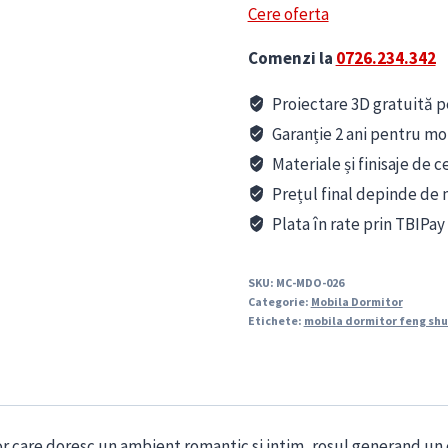
Cere oferta
Comenzi la
0726.234.342
Proiectare 3D gratuită pe
Garanție 2 ani pentru mo
Materiale și finisaje de c
Prețul final depinde de m
Plata în rate prin TBIPay
SKU:
MC-MDO-026
Categorie:
Mobila Dormitor
Etichete:
mobila dormitor feng shu
are doresc un ambient romantic si intim ,rosul generand un ca