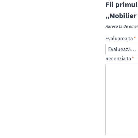
Fii primul
„Mobilier
Adresa ta de email 
Evaluarea ta
*
Recenzia ta
*