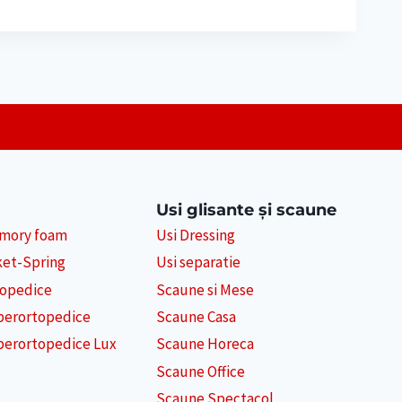
Usi glisante și scaune
emory foam
Usi Dressing
ket-Spring
Usi separatie
topedice
Scaune si Mese
perortopedice
Scaune Casa
perortopedice Lux
Scaune Horeca
Scaune Office
Scaune Spectacol