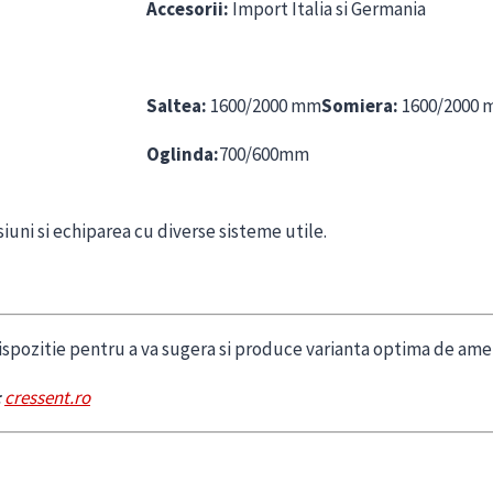
Accesorii:
Import Italia si Germania
Saltea:
1600/2000 mm
Somiera:
1600/2000
Oglinda:
700/600mm
iuni si echiparea cu diverse sisteme utile.
ispozitie pentru a va sugera si produce varianta optima de amen
:
cressent.ro