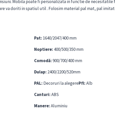
uni. Mobila poate fi personalizata in functie de necesitatile f
va doriti in spatiul util . Folosim material pal mat, pal imitatie
Pat:
1640/2047/400 mm
Noptiere:
400/500/350 mm
Comodă:
900/700/400 mm
Dulap:
2400/2200/520mm
PAL:
Decoruri la alegere
Pfl:
Alb
Canturi:
ABS
Manere:
Aluminiu