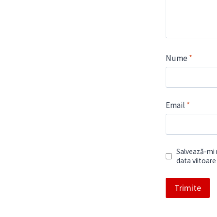
Nume
*
Email
*
Salvează-mi n
data viitoar