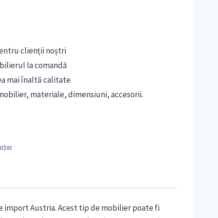
este:
8,900 lei.
i.
ntru clienții noștri
bilierul la comandă
ea mai înaltă calitate
obilier, materiale, dimensiuni, accesorii.
mitor
e import Austria. Acest tip de mobilier poate fi