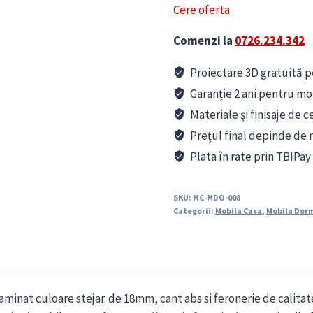
Cere oferta
a
Comenzi la
0726.234.342
fost:
9,800 le
Proiectare 3D gratuită pe
Garanție 2 ani pentru mo
Materiale și finisaje de c
Prețul final depinde de m
Plata în rate prin TBIPay
SKU:
MC-MDO-008
Categorii:
Mobila Casa
,
Mobila Dor
aminat culoare stejar. de 18mm, cant abs si feronerie de calitat