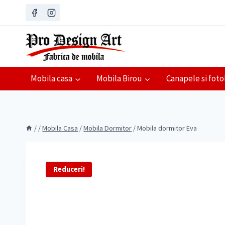
Skip
to
content
Mobila casa
Mobila Birou
Canapele si fotol
/
/
Mobila Casa
/
Mobila Dormitor
/
Mobila dormitor Eva
Reduceri!