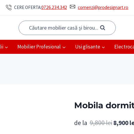
CERE OFERTA:
0726.234.342
comenzi@prodesignart.ro
Căutare mobilier casă și birou...
ii
Mobilier Profesional
Usi glisante
Electroc
Mobila dormi
Prețul
de la
9,800
lei
8,900
l
inițial