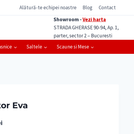
Alătură-te echipei noastre
Blog
Contact
Showroom -
Vezi harta
STRADA GHERASE 90-94, Ap. 1,
parter, sector 2 – Bucuresti
asnice
Saltele
Scaune si Mese
tor Eva
Prețul
ei
curent