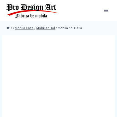
Skip
to
content
/
/
Mobila Casa
/
Mobilier Hol
/
Mobila hol Delia