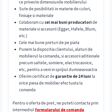
ce priveste dimensiunile mobilierului
Sute de posibilitati in materie de culori,
finisaje si materiale
Colaboram cu
cei mai buni producatori
de
materiale si accesorii (Egger, Hafele, Blum,
etc.)
Cele mai bune preturi de pe piata
Punem la dispozitia clientului, alaturi de
mobilierul la comanda, si accesorii aditionale
precum saltele, somiere, electrocasnice,
etc, pentru a veni in sprijiul dumneavoastra
Oferim certificat de
garantie de 24 luni
la
orice piesa de mobilier efectuata la
comanda
Pentru o oferta de pret, ne puteti contacta prin
intermediul
formularului de comanda