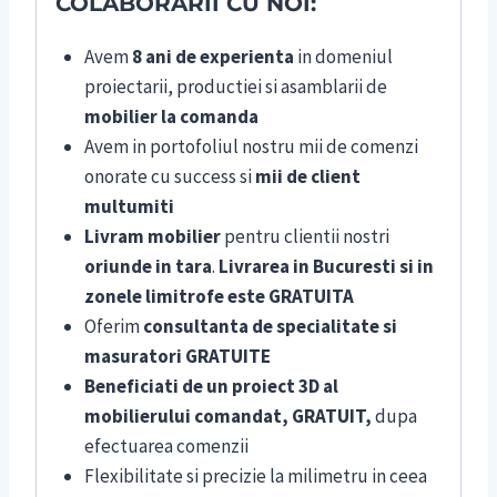
COLABORARII CU NOI:
Avem
8 ani de experienta
in domeniul
proiectarii, productiei si asamblarii de
mobilier la comanda
Avem in portofoliul nostru mii de comenzi
onorate cu success si
mii de client
multumiti
Livram mobilier
pentru clientii nostri
oriunde in tara
.
Livrarea in Bucuresti si in
zonele limitrofe este GRATUITA
Oferim
consultanta de specialitate si
masuratori GRATUITE
Beneficiati de un proiect 3D al
mobilierului comandat, GRATUIT,
dupa
efectuarea comenzii
Flexibilitate si precizie la milimetru in ceea