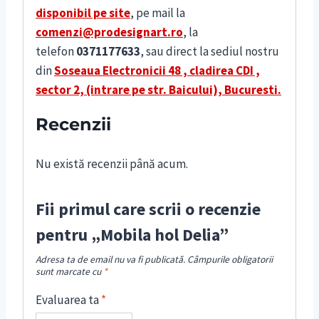
disponibil pe site
, pe mail la
comenzi@prodesignart.ro
, la
telefon
0371177633
, sau direct la sediul nostru
din
S
oseaua Electronicii 48 , cladirea CDI ,
sector 2, (intrare pe str. Baicului), Bucuresti.
Recenzii
Nu există recenzii până acum.
Fii primul care scrii o recenzie
pentru „Mobila hol Delia”
Adresa ta de email nu va fi publicată.
Câmpurile obligatorii
sunt marcate cu
*
Evaluarea ta
*