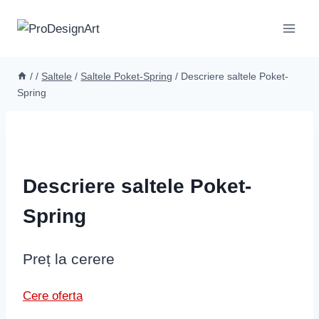
Skip
to
content
/
/
Saltele
/
Saltele Poket-Spring
/
Descriere saltele Poket-
Spring
Descriere saltele Poket-
Spring
Preț la cerere
Cere oferta