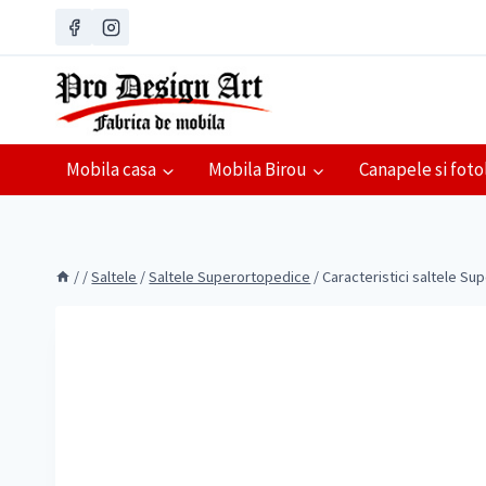
Skip
to
content
Mobila casa
Mobila Birou
Canapele si fotol
/
/
Saltele
/
Saltele Superortopedice
/
Caracteristici saltele S