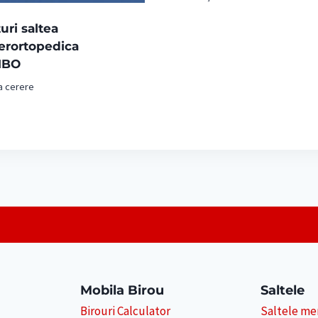
uri saltea
erortopedica
MBO
a cerere
Mobila Birou
Saltele
Birouri Calculator
Saltele m