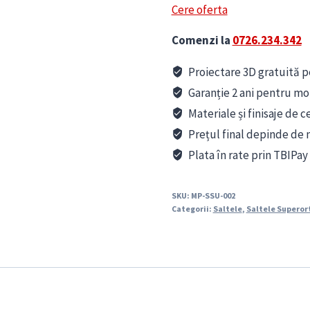
Cere oferta
Comenzi la
0726.234.342
Proiectare 3D gratuită pe
Garanție 2 ani pentru mo
Materiale și finisaje de c
Prețul final depinde de m
Plata în rate prin TBIPay
SKU:
MP-SSU-002
Categorii:
Saltele
,
Saltele Superor