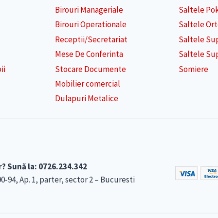
Birouri Manageriale
Saltele Po
Birouri Operationale
Saltele Or
Receptii/Secretariat
Saltele Su
Mese De Conferinta
Saltele Su
ii
Stocare Documente
Somiere
Mobilier comercial
Dulapuri Metalice
r? Sună la: 0726.234.342
4, Ap. 1, parter, sector 2 – Bucuresti