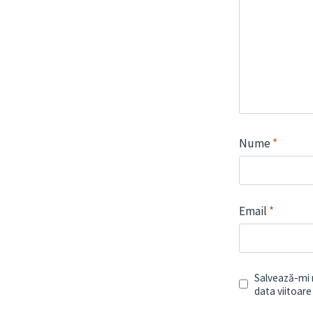
Nume
*
Email
*
Salvează-mi n
data viitoar