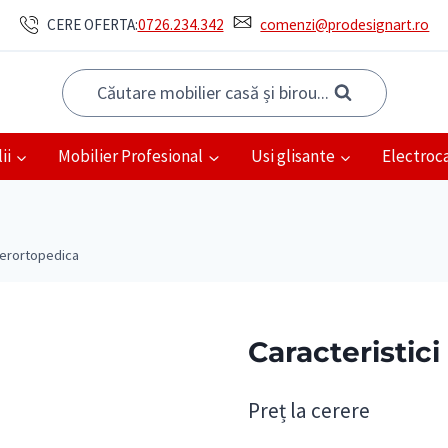
CERE OFERTA:
0726.234.342
comenzi@prodesignart.ro
Căutare mobilier casă și birou...
ii
Mobilier Profesional
Usi glisante
Electroc
uperortopedica
Caracteristic
Preț la cerere