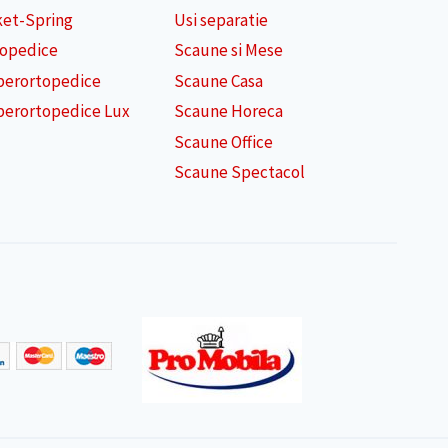
ket-Spring
Usi separatie
topedice
Scaune si Mese
perortopedice
Scaune Casa
perortopedice Lux
Scaune Horeca
Scaune Office
Scaune Spectacol