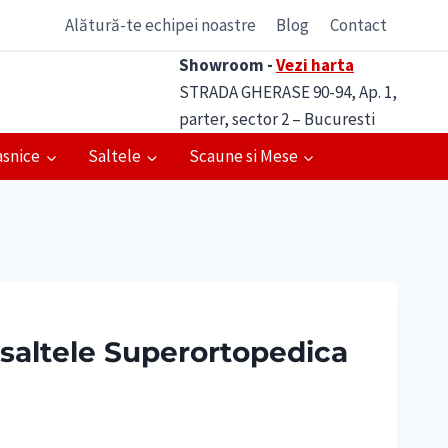
Alătură-te echipei noastre
Blog
Contact
Showroom -
Vezi harta
STRADA GHERASE 90-94, Ap. 1,
parter, sector 2 – Bucuresti
asnice
Saltele
Scaune si Mese
i saltele Superortopedica