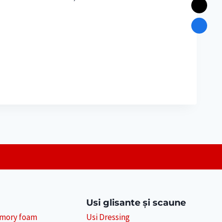
Usi glisante și scaune
emory foam
Usi Dressing