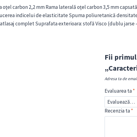
a oţel carbon 2,2 mm Rama laterală oţel carbon 3,5 mm capsată I
ucerea indicelui de elasticitate Spuma poliuretanică densitat
matlasaj complet Suprafata exterioara: stofă Visco (dublu jarse 
Fii primul
„Caracter
Adresa ta de email 
Evaluarea ta
*
Recenzia ta
*