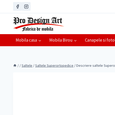
Skip
to
content
Mobila casa
Mobila Birou
Canapele si fotol
/
/
Saltele
/
Saltele Superortopedice
/
Descriere saltele Super