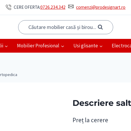
CERE OFERTA:
0726.234.342
comenzi@prodesignart.ro
Căutare mobilier casă și birou...
ii
Mobilier Profesional
Usi glisante
Electroc
ortopedica
Descriere sal
Preț la cerere