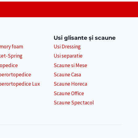
Usi glisante și scaune
emory foam
Usi Dressing
ket-Spring
Usi separatie
topedice
Scaune si Mese
perortopedice
Scaune Casa
perortopedice Lux
Scaune Horeca
Scaune Office
Scaune Spectacol