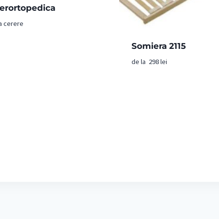
erortopedica
a cerere
Somiera 2115
de la
298
lei