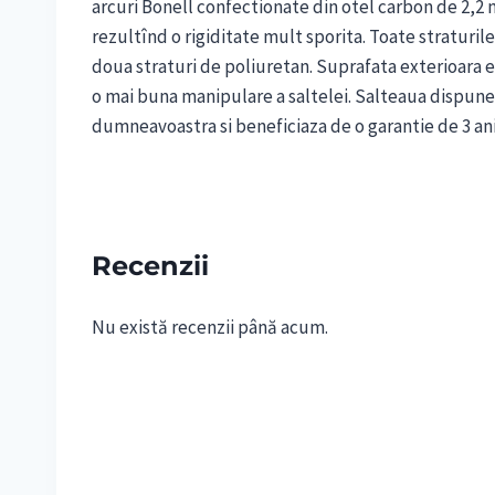
arcuri Bonell confectionate din otel carbon de 2,2 
rezultînd o rigiditate mult sporita. Toate straturile
doua straturi de poliuretan. Suprafata exterioara e
o mai buna manipulare a saltelei. Salteaua dispune 
dumneavoastra si beneficiaza de o garantie de 3 a
Recenzii
Nu există recenzii până acum.