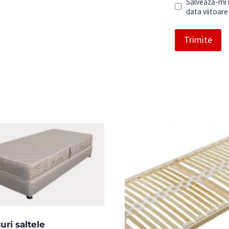
Salvează-mi n
data viitoar
uri saltele