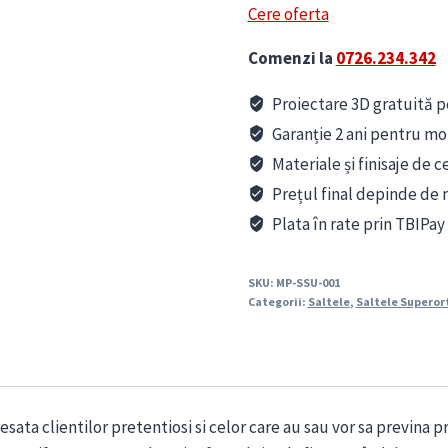
Cere oferta
Comenzi la
0726.234.342
Proiectare 3D gratuită pe
Garanție 2 ani pentru mo
Materiale și finisaje de c
Prețul final depinde de m
Plata în rate prin TBIPay
SKU:
MP-SSU-001
Categorii:
Saltele
,
Saltele Superor
esata clientilor pretentiosi si celor care au sau vor sa previna 