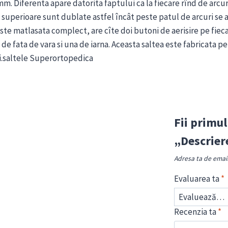
mm. Diferenta apare datorita faptului ca la fiecare rînd de arcu
 superioare sunt dublate astfel încât peste patul de arcuri se af
ste matlasata complect, are cîte doi butoni de aerisire pe fieca
de fata de vara si una de iarna. Aceasta saltea este fabricata p
ni.saltele Superortopedica
Fii primul
„Descrier
Adresa ta de email 
Evaluarea ta
*
Recenzia ta
*