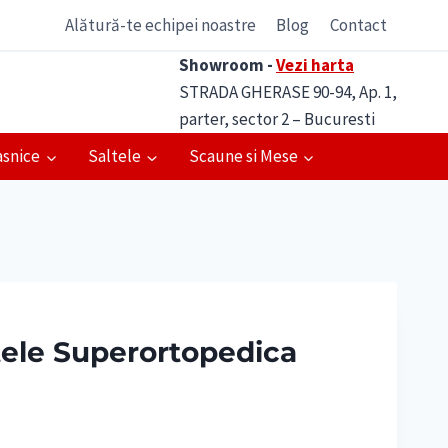
Alătură-te echipei noastre
Blog
Contact
Showroom -
Vezi harta
STRADA GHERASE 90-94, Ap. 1,
parter, sector 2 – Bucuresti
asnice
Saltele
Scaune si Mese
tele Superortopedica