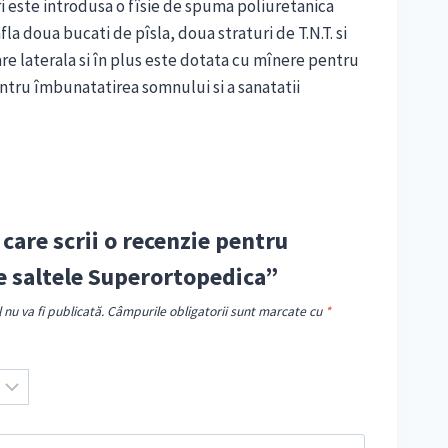
ri este introdusa o fîsie de spuma poliuretanica
la doua bucati de pîsla, doua straturi de T.N.T. si
re laterala si în plus este dotata cu mînere pentru
entru îmbunatatirea somnului si a sanatatii
 care scrii o recenzie pentru
e saltele Superortopedica”
nu va fi publicată.
Câmpurile obligatorii sunt marcate cu
*