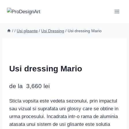
Skip
to
content
/
/
Usi glisante
/
Usi Dressing
/
Usi dressing Mario
Usi dressing Mario
de la
3,660
lei
Sticla vopsita este vedeta sezonului, prin impactul
sau vizual si suprafata uni glossy care se obtine in
urma procesului. Incadrata intr-o rama de aluminia
atasata unui sistem de usi glisante este solutia