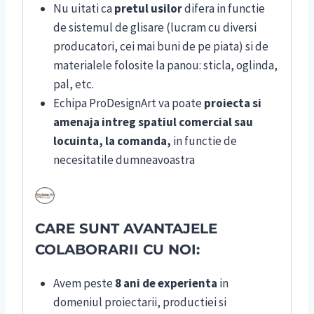
Nu uitati ca
pretul usilor
difera in functie
de sistemul de glisare (lucram cu diversi
producatori, cei mai buni de pe piata) si de
materialele folosite la panou: sticla, oglinda,
pal, etc.
Echipa ProDesignArt va poate
proiecta si
amenaja intreg spatiul comercial sau
locuinta, la comanda,
in functie de
necesitatile dumneavoastra
CARE SUNT AVANTAJELE
COLABORARII CU NOI:
Avem peste
8 ani de experienta
in
domeniul proiectarii, productiei si