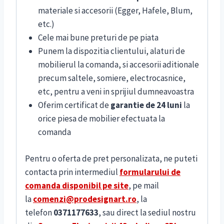
materiale si accesorii (Egger, Hafele, Blum,
etc.)
Cele mai bune preturi de pe piata
Punem la dispozitia clientului, alaturi de
mobilierul la comanda, si accesorii aditionale
precum saltele, somiere, electrocasnice,
etc, pentru a veni in sprijiul dumneavoastra
Oferim certificat de
garantie de 24 luni
la
orice piesa de mobilier efectuata la
comanda
Pentru o oferta de pret personalizata, ne puteti
contacta prin intermediul
formularului de
comanda disponibil pe site
, pe mail
la
comenzi@prodesignart.ro
, la
telefon
0371177633
, sau direct la sediul nostru