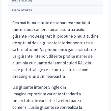
Recenzii (0)
Cere oferta
Cea mai buna solutie de separarea spatiului
dintre doua camere ramane solutia usilor
glisante. ProDesignArt iti propune o multitudine
de optiuni de usi glisante interior pentru ca tu
sa fii multumit. Va propunem o gama variata de
usi glisante interior, diferite profile maner de
aluminiu cu nuante de lemn si culori RAL din
care puteti alege ce se potriveste mai bine
dressing-ului dumneavoastra.
Usi glisante interior Single din
imagine reprezinta varianta standard a
proiectului de executie. La efectuarea
comenzii, usile glisante se vor realiza la