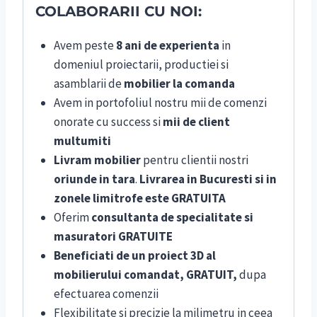
COLABORARII CU NOI:
Avem peste
8 ani de experienta
in
domeniul proiectarii, productiei si
asamblarii de
mobilier la comanda
Avem in portofoliul nostru mii de comenzi
onorate cu success si
mii de client
multumiti
Livram mobilier
pentru clientii nostri
oriunde in tara
.
Livrarea in Bucuresti si in
zonele limitrofe este GRATUITA
Oferim
consultanta de specialitate si
masuratori GRATUITE
Beneficiati de un proiect 3D al
mobilierului comandat, GRATUIT,
dupa
efectuarea comenzii
Flexibilitate si precizie la milimetru in ceea