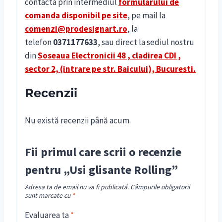
contacta prin intermediul
formularului de
comanda disponibil pe site
, pe mail la
comenzi@prodesignart.ro
, la
telefon
0371177633
, sau direct la sediul nostru
din
S
oseaua Electronicii 48 , cladirea CDI ,
sector 2, (intrare pe str. Baicului), Bucuresti.
Recenzii
Nu există recenzii până acum.
Fii primul care scrii o recenzie
pentru „Usi glisante Rolling”
Adresa ta de email nu va fi publicată.
Câmpurile obligatorii
sunt marcate cu
*
Evaluarea ta
*