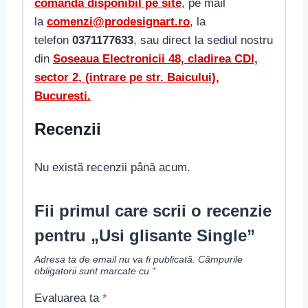
comanda disponibil pe site
, pe mail
la
comenzi@prodesignart.ro
, la
telefon
0371177633
, sau direct la sediul nostru
din
S
oseaua Electronicii 48, cladirea CDI,
sector 2, (intrare pe str. Baicului),
Bucuresti.
Recenzii
Nu există recenzii până acum.
Fii primul care scrii o recenzie
pentru „Usi glisante Single”
Adresa ta de email nu va fi publicată.
Câmpurile
obligatorii sunt marcate cu
*
Evaluarea ta
*