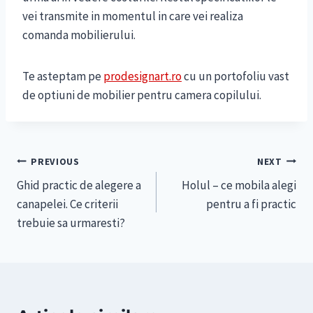
vei transmite in momentul in care vei realiza
comanda mobilierului.
Te asteptam pe
prodesignart.ro
cu un portofoliu vast
de optiuni de mobilier pentru camera copilului.
Navigare
PREVIOUS
NEXT
Ghid practic de alegere a
Holul – ce mobila alegi
în
canapelei. Ce criterii
pentru a fi practic
articole
trebuie sa urmaresti?