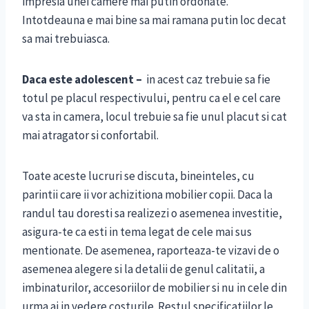
impresia unei camere mai putin ordonate.
Intotdeauna e mai bine sa mai ramana putin loc decat
sa mai trebuiasca.
Daca este adolescent –
in acest caz trebuie sa fie
totul pe placul respectivului, pentru ca el e cel care
va sta in camera, locul trebuie sa fie unul placut si cat
mai atragator si confortabil.
Toate aceste lucruri se discuta, bineinteles, cu
parintii care ii vor achizitiona mobilier copii. Daca la
randul tau doresti sa realizezi o asemenea investitie,
asigura-te ca esti in tema legat de cele mai sus
mentionate. De asemenea, raporteaza-te vizavi de o
asemenea alegere si la detalii de genul calitatii, a
imbinaturilor, accesoriilor de mobilier si nu in cele din
urma ai in vedere costurile. Restul specificatiilor le