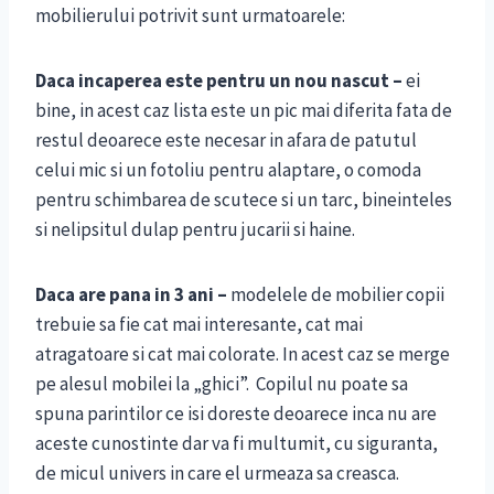
mobilierului potrivit sunt urmatoarele:
Daca incaperea este pentru un nou nascut –
ei
bine, in acest caz lista este un pic mai diferita fata de
restul deoarece este necesar in afara de patutul
celui mic si un fotoliu pentru alaptare, o comoda
pentru schimbarea de scutece si un tarc, bineinteles
si nelipsitul dulap pentru jucarii si haine.
Daca are pana in 3 ani –
modelele de mobilier copii
trebuie sa fie cat mai interesante, cat mai
atragatoare si cat mai colorate. In acest caz se merge
pe alesul mobilei la „ghici”. Copilul nu poate sa
spuna parintilor ce isi doreste deoarece inca nu are
aceste cunostinte dar va fi multumit, cu siguranta,
de micul univers in care el urmeaza sa creasca.